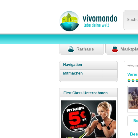
Such
Rathaus
Marktpl
Navigation
»vivom
Mitmachen
Vere
First Class Unternehmen
Be
Bes