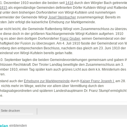
31. Dezember 1910 wurden die beiden seit
1416
durch den Wörgler Bach getrennt
1815
als eigenständige Gemeinden definierten Dörfer Kufstein-Wörgl und Rattenb
l unter dem bisherigen Dorfvorsteher von Wörgl-Kufstein und nunmehrigen
ermeister der Gemeinde Wörgl
Josef Steinbacher
zusammengelegt. Bereits im
sten Jahr erfolgt die kaiserliche Erhebung zur Marktgemeinde.
ar nicht leicht, die Gemeinde Rattenberg-Wörgl vom Zusammenschluss zu überze
e diese doch in der größeren Nachbargemeinde Wörgl-Kufstein aufgehen. 1910
ng es aber dem dortigen Dorfvorsteher
Franz Gruber
, seinen Gemeinderat von der
haftigkeit der Fusion zu überzeugen. Am 4. Juli 1910 fasste der Gemeinderat von W
enberg den entsprechenden Beschluss, nachdem das gleich am 23. Juni 1910 der
inderat von Wörgl-Kufstein bereits getan hatte.
0. September tagten die beiden Gemeindevorstehungen gemeinsam und gaben i
hlüssen Rechtskraft. Der Tiroler Landtag bewilligte den Zusammenschluss am 3.
mber 1910, einen Tag später kam auch grünes Licht aus dem k.k. Ministerium des
ren.
stand auch der
Erhebung zur Marktgemeinde
durch
Kaiser Franz Joseph I.
am 28.
 nichts mehr im Wege, welche vor allem über Vermittlung durch den
hstagsabgeordneten und späteren Landeshauptmann Dr. Franz Stumpf ermöglicht
e.
Seite drucken
plan
einblenden