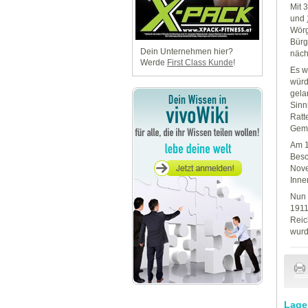
Mit 
und
Wörg
Bürg
Dein Unternehmen hier?
näch
Werde
First Class Kunde
!
Es w
würd
gela
Sinn
Ratt
Geme
Am 1
Besc
Nove
Inne
Nun 
1911
Reic
wurd
Lage