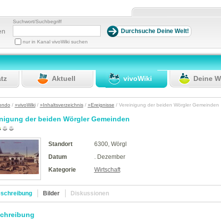
Suchwort/Suchbegriff
en
nur in Kanal vivoWiki suchen
atz
Aktuell
vivoWiki
Deine W
ondo
/
»vivoWiki
/
»Inhaltsverzeichnis
/
»Ereignisse
/ Vereinigung der beiden Wörgler Gemeinde
inigung der beiden Wörgler Gemeinden
Standort
6300, Wörgl
Datum
. Dezember
Kategorie
Wirtschaft
schreibung
Bilder
Diskussionen
chreibung