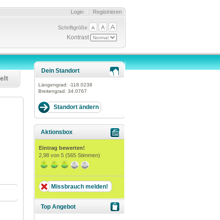
Login
Registrieren
Schriftgröße
Kontrast
Dein Standort
elt
Längengrad:
-118.0238
Breitengrad:
34.0767
n
Aktionsbox
Eintrag bewerten!
2,98
von 5 (
565
Stimmen)
Missbrauch melden!
Top Angebot