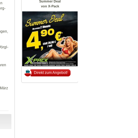
Summer Deal
en
von X-Pack
erg-
ugen,
örgl-
hren
Direkt zum Angebot!
 März