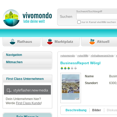
Suchwort/Suchbegriff
Suchen
nur in Kanal vivoWiki suchen
Rathaus
Marktplatz
Aktuell
Navigation
»vivomondo
/
»vivoWiki
/
»Inhaltsverzeichnis
/
Mitmachen
BusinessReport Wörgl
Name
Busi
First Class Unternehmen
Standort
6300,
Dein Unternehmen hier?
Werde
First Class Kunde
!
Beschreibung
Bilder
Disku