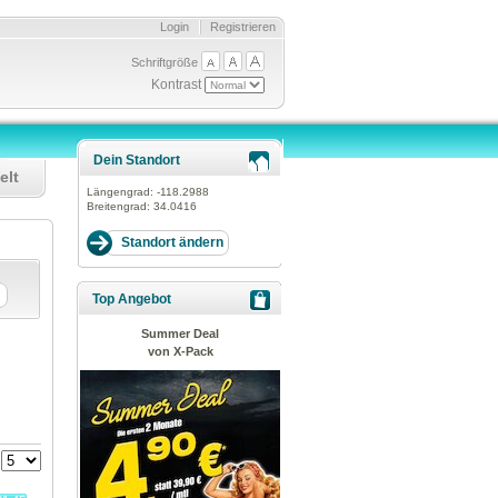
Login
Registrieren
Schriftgröße
Kontrast
Dein Standort
elt
Längengrad:
-118.2988
Breitengrad:
34.0416
Top Angebot
Summer Deal
von X-Pack
: