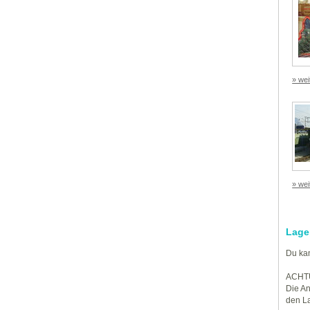
» wei
» wei
Lage
Du kan
ACHT
Die An
den La