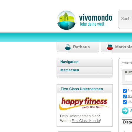
Such
Rathaus
Marktpl
Navigation
»vivom
Mitmachen
Kul
First Class Unternehmen
Br
Tex
all
Dein Unternehmen hier?
Werde
First Class Kunde
!