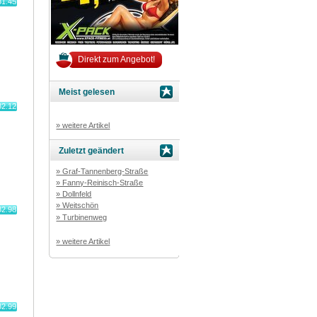
81.45
Direkt zum Angebot!
Meist gelesen
82.12
» weitere Artikel
Zuletzt geändert
» Graf-Tannenberg-Straße
» Fanny-Reinisch-Straße
» Dollnfeld
» Weitschön
82.98
» Turbinenweg
» weitere Artikel
82.99