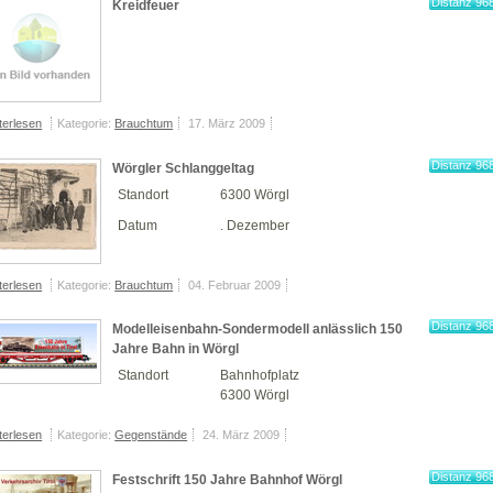
Distanz 96
Kreidfeuer
km
terlesen
Kategorie:
Brauchtum
17. März 2009
Distanz 96
Wörgler Schlanggeltag
km
Standort
6300 Wörgl
Datum
. Dezember
terlesen
Kategorie:
Brauchtum
04. Februar 2009
Distanz 96
Modelleisenbahn-Sondermodell anlässlich 150
km
Jahre Bahn in Wörgl
Standort
Bahnhofplatz
6300 Wörgl
terlesen
Kategorie:
Gegenstände
24. März 2009
Distanz 96
Festschrift 150 Jahre Bahnhof Wörgl
km