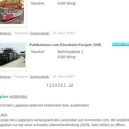
Standort
6300 Wörgl
terlesen
Kategorie:
Gegenstände
19. März 2009
Distanz 96
Publikationen zum Eisenbahn-Festjahr 2008
Standort
Bahnhopfplatz 1
6300 Wörgl
terlesen
Kategorie:
Gegenstände
30. März 2009
1
2
3
4
5
6
7
...
12
plan
einblenden
nst den Lageplan jederzeit einblenden bzw. ausblenden.
UNG:
zeige des Lageplans verlangsamt die Ladezeiten auf vivomondo.com. Wir empfeh
geplan nur bei einer schnellen Internetverbindung (ADSL oder höher) zu öffnen.