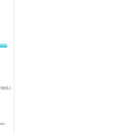
83 km
Next »
len,