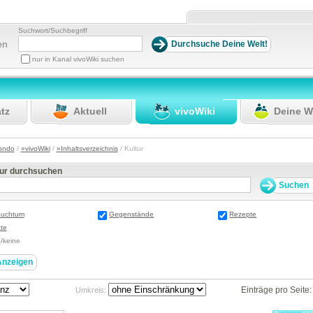
Suchwort/Suchbegriff
en
nur in Kanal vivoWiki suchen
atz
Aktuell
vivoWiki
Deine W
ondo
/
»vivoWiki
/
»Inhaltsverzeichnis
/ Kultur
tur durchsuchen
auchtum
Gegenstände
Rezepte
te
e/keine
Einträge pro Seite
Umkreis: