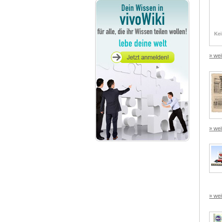
» wei
» wei
» wei