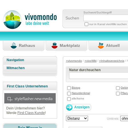
Suchwort/Suchbegriff
Suchen
nur in Kanal vivoWiki suchen
Rathaus
Marktplatz
Aktuell
Navigation
»vivomondo
/
»vivoWiki
/
»Inhaltsverzeichnis
/ 
Mitmachen
Natur durchsuchen
First Class Unternehmen
Biotop
Gebi
Naturdenkmal
Pfla
alle/keine
Dein Unternehmen hier?
Werde
First Class Kunde
!
Umkreis: