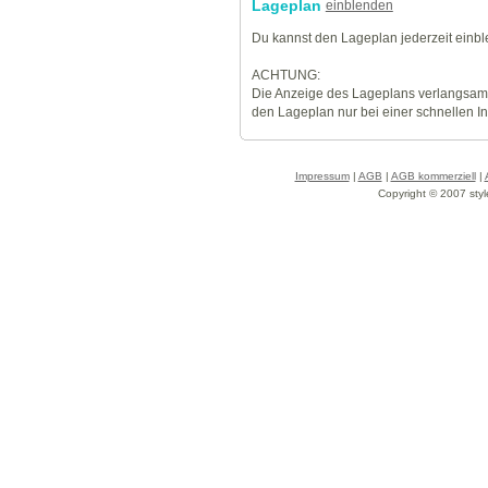
Lageplan
einblenden
Du kannst den Lageplan jederzeit einb
ACHTUNG:
Die Anzeige des Lageplans verlangsamt
den Lageplan nur bei einer schnellen I
Impressum
|
AGB
|
AGB kommerziell
|
Copyright © 2007 styl