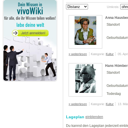
Umkreis:
Anna Hausbe
Standort
Geburtsdatu
» weiterlesen
Kategorie:
Kultur
05. Apr
Hans Hömber
Standort
Geburtsdatu
Todestag
» weiterlesen
Kategorie:
Kultur
13. Mä
Lageplan
einblenden
Du kannst den Lageplan jederzeit einb