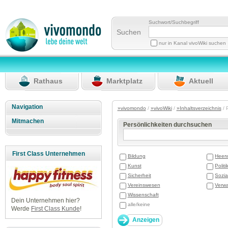
Suchwort/Suchbegriff
Suchen
nur in Kanal vivoWiki suchen
Rathaus
Marktplatz
Aktuell
Navigation
»vivomondo
/
»vivoWiki
/
»Inhaltsverzeichnis
/ 
Mitmachen
Persönlichkeiten durchsuchen
First Class Unternehmen
Bildung
Heer
Kunst
Politi
Sicherheit
Sozia
Vereinswesen
Verwa
Wissenschaft
Dein Unternehmen hier?
alle/keine
Werde
First Class Kunde
!