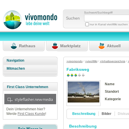
Suchwort/Suchbegriff
Suchen
nur in Kanal vivoWiki suchen
Rathaus
Marktplatz
Aktuell
Navigation
»vivomondo
/
»vivoWiki
/
»Inhaltsverzeichnis
/
Mitmachen
Fabriksweg
Name
First Class Unternehmen
Standort
Kategorie
Dein Unternehmen hier?
Beschreibung
Bilder
Disku
Werde
First Class Kunde
!
Beschreibung