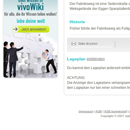
Der Fabriksweg ist eine Seitenstraße 
Weksgelände der Egger-Spanplattenfa
Historie
Früher führte der Fabriksweg als Fuß
Seite drucken
Lageplan
einblenden
Du kannst den Lageplan jederzeit einb
ACHTUNG:
Die Anzeige des Lageplans verlangsamt
den Lageplan nur bei einer schnellen I
Impressum
|
AGB
|
AGB kommerziell
|
Copyright © 2007 styl