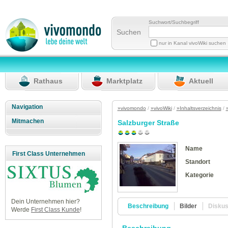
Suchwort/Suchbegriff
Suchen
nur in Kanal vivoWiki suchen
Rathaus
Marktplatz
Aktuell
Navigation
»vivomondo
/
»vivoWiki
/
»Inhaltsverzeichnis
/
Mitmachen
Salzburger Straße
Name
First Class Unternehmen
Standort
Kategorie
Dein Unternehmen hier?
Beschreibung
Bilder
Disku
Werde
First Class Kunde
!
Beschreibung