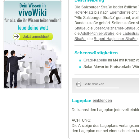
Die Salzburger Straße ist der östliche 
Hofer-Platz
bis nach
Egerndorf
reicht.
"Alte Salzburger Straße" genannt, weil
Bundesstraße gehört. Seitenstraßen s
Straße
, die
Josef-Stelzhamer-Straße
, 
die
Adolf-Pichler-Straße
, die
Ladestra
Straße
, die
Rupert-Hagleitner-Straße
u
Sehenswürdigkeiten
Gradl-Kapelle
im M4 mit Kreuz vo
Solar-Mover im Kreisverkehr Wör
Seite drucken
Lageplan
einblenden
Du kannst den Lageplan jederzeit einb
ACHTUNG:
Die Anzeige des Lageplans verlangsamt
den Lageplan nur bei einer schnellen I