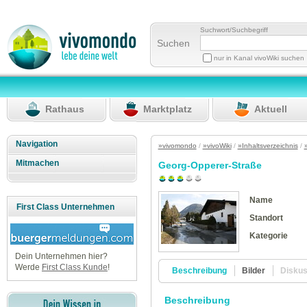
Suchwort/Suchbegriff
Suchen
nur in Kanal vivoWiki suchen
Rathaus
Marktplatz
Aktuell
Navigation
»vivomondo
/
»vivoWiki
/
»Inhaltsverzeichnis
/
Mitmachen
Georg-Opperer-Straße
Name
First Class Unternehmen
Standort
Kategorie
Dein Unternehmen hier?
Werde
First Class Kunde
!
Beschreibung
Bilder
Disku
Beschreibung