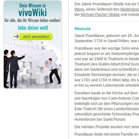
Die Jakob-Prandtauer-Straße hat als 
Wegs
, einen Seitenast des
Madersba
die
Michael-Pacher-Straße
und mündet
Historie
Jakob Prandtauer, geboren am 16. Jul
September 1726 in Sankt Pölten, war e
Prandtauer war der einzige Sohn eine
jedoch begann er als Siebzehnjährige
und war ab 1689 in Thalheim in Nieder
Thalheim des Grafen Albert Ernst Gurl
dann ein Gartenhaus und schließlich di
Elisabeth Rennberger kennen, die er a
war 1701 und 1704 in Wien tätig. Als 
er bis zu seinem Lebensende arbeitet
Daneben baute er die Kirche auf dem
(als Nachfolger von Carlo Antonio Car
beteiligte sich an den Pflanzungen vo
Este-Trakt im Stil eines Landschlosse
urkundlich gesicherte Schlossbau Pra
Hohenbrunn bei Sankt Florian.
Die meisten Projekte wurden von sei
Prandtauer lebte mit seiner Familie i