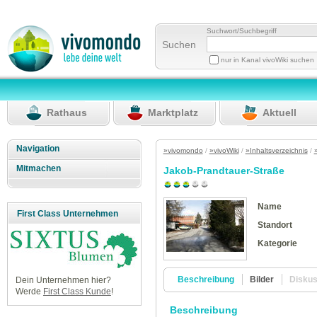
Suchwort/Suchbegriff
Suchen
nur in Kanal vivoWiki suchen
Rathaus
Marktplatz
Aktuell
Navigation
»vivomondo
/
»vivoWiki
/
»Inhaltsverzeichnis
/
Mitmachen
Jakob-Prandtauer-Straße
Name
First Class Unternehmen
Standort
Kategorie
Beschreibung
Bilder
Disku
Dein Unternehmen hier?
Werde
First Class Kunde
!
Beschreibung