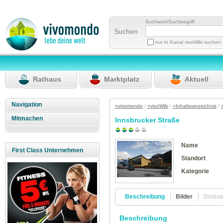
Suchwort/Suchbegriff
Suchen
nur in Kanal vivoWiki suchen
Rathaus
Marktplatz
Aktuell
Navigation
»vivomondo
/
»vivoWiki
/
»Inhaltsverzeichnis
/
Mitmachen
Innsbrucker Straße
Name
First Class Unternehmen
Standort
Kategorie
Beschreibung
Bilder
Disku
Beschreibung