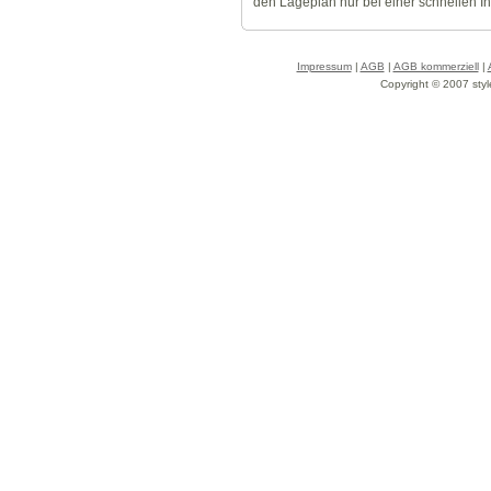
den Lageplan nur bei einer schnellen I
Impressum
|
AGB
|
AGB kommerziell
|
Copyright © 2007 styl