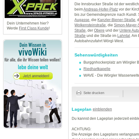
Die Innsbrucker Straße ist der westlich
beim
Andreas-Hofer-Platz
vor der Kir
bis zur Gemeindegrenze nach Kundl. 
Augasse
, die
Kanzler-Biener-Straße
, 
Dein Unternehmen hier?
Wolkensteinstraße
, die
Simon-Mayer-
Werde
First Class Kunde
!
Straße
, der
Obere
und der
Untere Au
Straße
und die Straße im
Lahntal
. Am 
Autobahnzufahrt Wörgl-West.
Sehenswürdigkeiten
Burggnhockerplatz am Wörgler
Riedhartkapelle
WAVE - Die Wörgler Wasserwelt
Seite drucken
Lageplan
einblenden
Du kannst den Lageplan jederzeit einb
ACHTUNG:
Die Anzeige des Lageplans verlangsamt