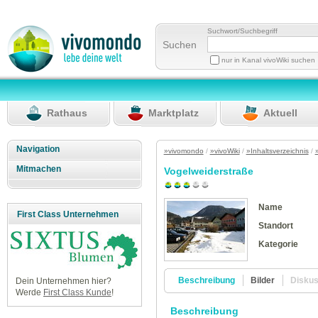
Suchwort/Suchbegriff
Suchen
nur in Kanal vivoWiki suchen
Rathaus
Marktplatz
Aktuell
Navigation
»vivomondo
/
»vivoWiki
/
»Inhaltsverzeichnis
/
Mitmachen
Vogelweiderstraße
Name
First Class Unternehmen
Standort
Kategorie
Beschreibung
Bilder
Disku
Dein Unternehmen hier?
Werde
First Class Kunde
!
Beschreibung