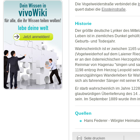
Die Vogelweiderstraße verbindet die
I
quert dabei die
Eissteinstraße
.
Historie
Der größte deutsche Lyriker des Mitte
Leben ist in ziemliches Dunkel gehüll
Geburts- und Todesjahr.
Wahrscheinlich ist er zwischen 1165 un
(Vogelweiderhof auf dem Laiener Ried
er an den österreichischen Herzogshof
Reinmar von Hagenau "singen und sag
1198 entzog ihm Herzog Leopold sein
zwanzigjähriges Wanderleben für Wal
sich als fahrender Sänger mit seiner Ku
Er starb wahrscheinlich im Jahre 1228;
glaubwürdigen Überlieferung des 14. 
sein. Im September 1889 wurde ihm in 
Quellen
Hans Federer
-
Wörgler Heimatsc
Seite drucken