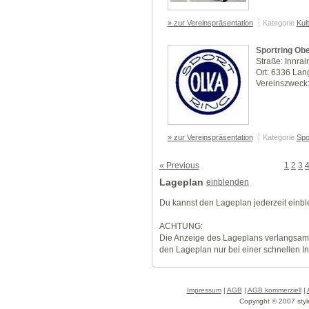
» zur Vereinspräsentation
Kategorie
Kul
Sportring Ob
Straße: Innrai
Ort: 6336 La
Vereinszweck:
» zur Vereinspräsentation
Kategorie
Spo
« Previous
1
2
3
Lageplan
einblenden
Du kannst den Lageplan jederzeit einb
ACHTUNG:
Die Anzeige des Lageplans verlangsamt
den Lageplan nur bei einer schnellen I
Impressum
|
AGB
|
AGB kommerziell
|
Copyright © 2007 styl