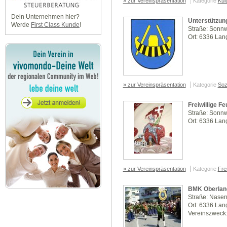
» zur Vereinspräsentation
Kategorie
Kul
Dein Unternehmen hier?
Unterstützun
Werde
First Class Kunde
!
Straße: Sonn
Ort: 6336 La
» zur Vereinspräsentation
Kategorie
Soz
Freiwillige 
Straße: Sonn
Ort: 6336 La
» zur Vereinspräsentation
Kategorie
Frei
BMK Oberlan
Straße: Nase
Ort: 6336 La
Vereinszweck