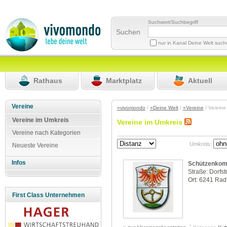
Suchwort/Suchbegriff
Suchen
nur in Kanal Deine Welt suc
Rathaus
Marktplatz
Aktuell
Vereine
»vivomondo
/
»Deine Welt
/
»Vereine
/ Vereine
Vereine im Umkreis
Vereine im Umkreis
Vereine nach Kategorien
Umkreis:
Neueste Vereine
Infos
Schützenkom
Straße: Dorfs
Ort: 6241 Rad
First Class Unternehmen