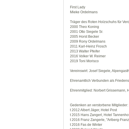
First Lady
Mieke Ordelmans
Träger des Roten Holzschuhs für Verd
2000 Theo Koning
2001 Otto Siegele Sr.
2005 Horst Becker
2009 Rony Ordelmans
2011 Karl-Heinz Frosch
2013 Walter Pfeifer
2016 Volker W. Reimer
2019 Toni Morisco
Vereinswirt: Josef Siegele, Alpengast
Ehrenamtlich Verbunden als Friedensri
Ehrenmitglied: Norbert Grissemann, H
Gedenken an verstorbene Mitglieder:
t 2012 Albert Jäger, Hotel Post
t 2015 Hans Zangerl, Hotel Tannenho
t 2016 Franz Zangerle, "Arlberg-Franz
t 2016 Fas de Winter