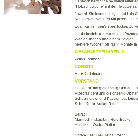
Dennoch herrscht eine selbst auferleg
"Holzschuwoche" mit der Hauptversa
Jawohl, Sie lesen richtig, es ist kein 
Kommt wohl von den Mitgliedern mit Mi
Egal, wir nehmen's eben locker. So wie 
Heute besteht der Verein aus Paznaun
Wahldeutschen und einem Belgier. Ein
mehrere Wochen bis fast 4 Monate in
GESCHÄFTSFÜHRER/IN
Volker Reimer
VORSITZ
Rony Ordelmans
VORSTAND
Präsident und gleichzeitig Obmann:
Vizepräsident und gleichzeitig Obmann
Schatzmeister und Kassier: Jos Dries
Schriftführer: Volker Reimer
Beirat :
Mannschaftskapitän: Horst Becker
Ausbilder: Walter Pfeifer
Ehren-Vize: Karl-Heinz Frosch