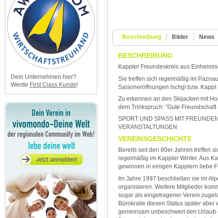
Beschreibung
Bilder
News
BESCHREIBUNG
Kappler Freundeskreis aus Einheimi
Dein Unternehmen hier?
Sie treffen sich regelmäßig im Paznau
Werde
First Class Kunde
!
Saisoneröffnungen Ischgl bzw. Kapp
Zu erkennen an den Skijacken mit H
dem Trinkspruch: "Gute Freundschaft - 
SPORT UND SPASS MIT FREUNDEN - 
VERANSTALTUNGEN
VEREINSGESCHICHTE
Bereits seit den 80er Jahren treffen 
regelmäßig im Kappler Winter. Aus K
gewinnen in einigen Kapplern liebe 
Im Jahre 1997 beschließen sie im Alpe
organisieren. Weitere Mitglieder ko
sogar als eingetragener Verein zuge
Bürokratie diesen Status später aber w
gemeinsam unbeschwert den Urlaub ge