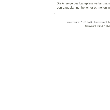
Die Anzeige des Lageplans verlangsamt
den Lageplan nur bei einer schnellen I
Impressum
|
AGB
|
AGB kommerziell
|
Copyright © 2007 styl