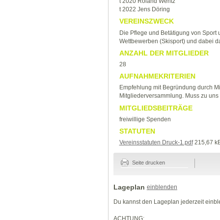
t 2020 Roland Wentz
t 2022 Jens Döring
VEREINSZWECK
Die Pflege und Betätigung von Sport 
Wettbewerben (Skisport) und dabei d
ANZAHL DER MITGLIEDER
28
AUFNAHMEKRITERIEN
Empfehlung mit Begründung durch Mi
Mitgliederversammlung. Muss zu uns 
MITGLIEDSBEITRÄGE
freiwillige Spenden
STATUTEN
Vereinsstatuten Druck-1.pdf
215,67 k
Seite drucken
Lageplan
einblenden
Du kannst den Lageplan jederzeit einb
ACHTUNG: