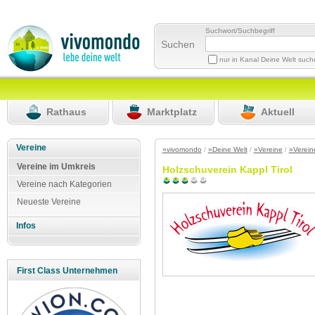
Suchwort/Suchbegriff
Suchen
nur in Kanal Deine Welt suc
Rathaus
Marktplatz
Aktuell
Vereine
»vivomondo
/
»Deine Welt
/
»Vereine
/
»Verein
Vereine im Umkreis
Holzschuverein Kappl Tirol
Vereine nach Kategorien
Neueste Vereine
Infos
First Class Unternehmen