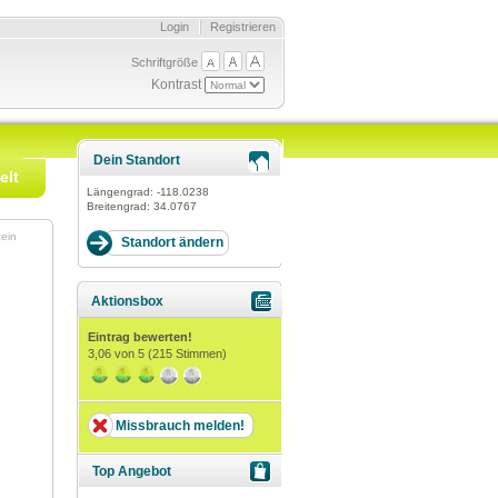
Login
Registrieren
Schriftgröße
Kontrast
Dein Standort
elt
Längengrad:
-118.0238
Breitengrad:
34.0767
tein
Aktionsbox
Eintrag bewerten!
3,06
von 5 (
215
Stimmen)
Missbrauch melden!
Top Angebot