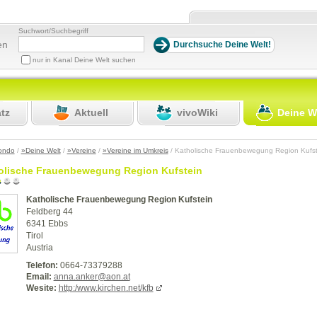
Suchwort/Suchbegriff
en
nur in Kanal Deine Welt suchen
atz
Aktuell
vivoWiki
Deine W
ondo
/
»Deine Welt
/
»Vereine
/
»Vereine im Umkreis
/ Katholische Frauenbewegung Region Kufs
olische Frauenbewegung Region Kufstein
Katholische Frauenbewegung Region Kufstein
Feldberg 44
6341 Ebbs
Tirol
Austria
Telefon:
0664-73379288
Email:
anna.anker@aon.at
Wesite:
http:/www.kirchen.net/kfb