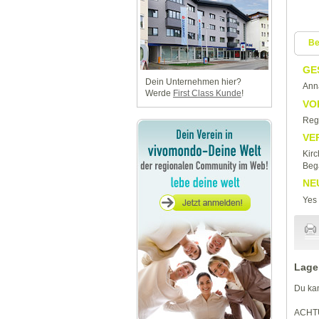
Be
GE
Dein Unternehmen hier?
Ann
Werde
First Class Kunde
!
VO
Regi
VE
Kirc
Beg
NE
Yes
Lage
Du kan
ACHT