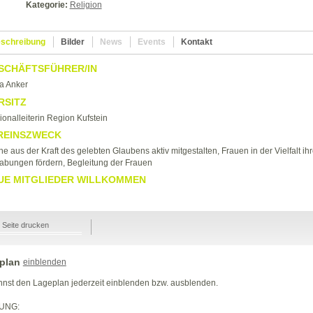
Kategorie:
Religion
schreibung
Bilder
News
Events
Kontakt
SCHÄFTSFÜHRER/IN
a Anker
RSITZ
onalleiterin Region Kufstein
REINSZWECK
he aus der Kraft des gelebten Glaubens aktiv mitgestalten, Frauen in der Vielfalt ihr
abungen fördern, Begleitung der Frauen
UE MITGLIEDER WILLKOMMEN
Seite drucken
plan
einblenden
nst den Lageplan jederzeit einblenden bzw. ausblenden.
UNG: