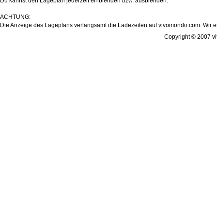
Du kannst den Lageplan jederzeit einblenden bzw. ausblenden.
ACHTUNG:
Die Anzeige des Lageplans verlangsamt die Ladezeiten auf vivomondo.com. Wir em
Copyright © 2007 vi