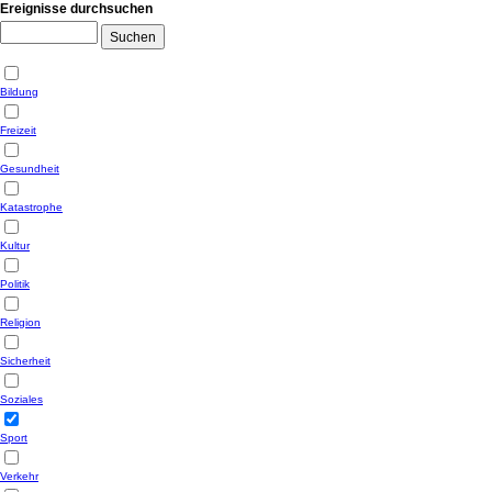
Ereignisse durchsuchen
Bildung
Freizeit
Gesundheit
Katastrophe
Kultur
Politik
Religion
Sicherheit
Soziales
Sport
Verkehr