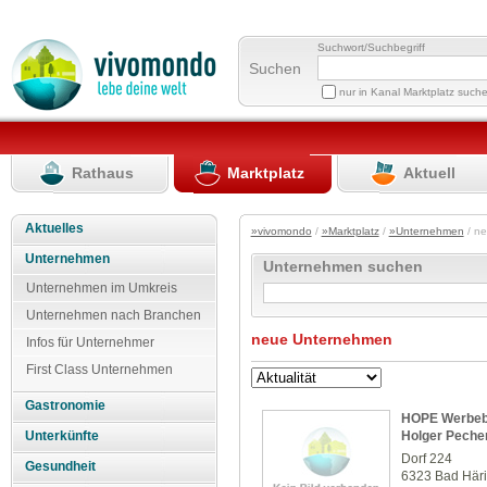
Suchwort/Suchbegriff
Suchen
nur in Kanal Marktplatz such
Rathaus
Marktplatz
Aktuell
Aktuelles
»vivomondo
/
»Marktplatz
/
»Unternehmen
/ n
Unternehmen
Unternehmen suchen
Unternehmen im Umkreis
Unternehmen nach Branchen
neue Unternehmen
Infos für Unternehmer
First Class Unternehmen
Gastronomie
HOPE Werbeber
Holger Pecher
Unterkünfte
Dorf 224
Gesundheit
6323 Bad Här