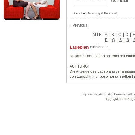
Österreich
Branche:
Beratung & Personal
« Previous
ALLE
|
A
|
B
|
C
|
D
|
P
|
Q
|
R
|
S
|
Lageplan
einblenden
Du kannst den Lageplan jederzeit einb
ACHTUNG:
Die Anzeige des Lageplans verlangsamt
den Lageplan nur bei einer schnellen I
Impressum
|
AGB
|
AGB kommerziell
|
Copyright © 2007 styl