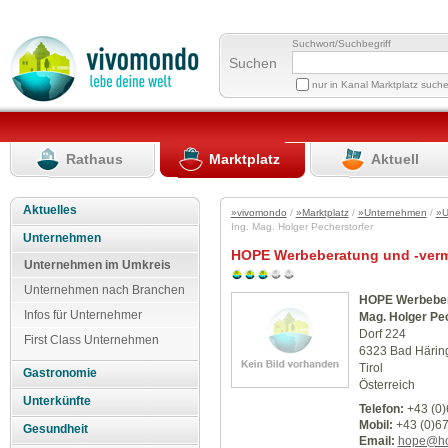
Suchwort/Suchbegriff
Suchen
nur in Kanal Marktplatz such
Rathaus
Marktplatz
Aktuell
Aktuelles
»vivomondo
/
»Marktplatz
/
»Unternehmen
/
»U
Ing. Mag. Holger Pecherstorfer
Unternehmen
HOPE Werbeberatung und -vermit
Unternehmen im Umkreis
Unternehmen nach Branchen
HOPE Werbebera
Infos für Unternehmer
Mag. Holger Pe
Dorf 224
First Class Unternehmen
6323 Bad Härin
Tirol
Gastronomie
Österreich
Unterkünfte
Telefon:
+43 (0
Mobil:
+43 (0)6
Gesundheit
Email:
hope@ho