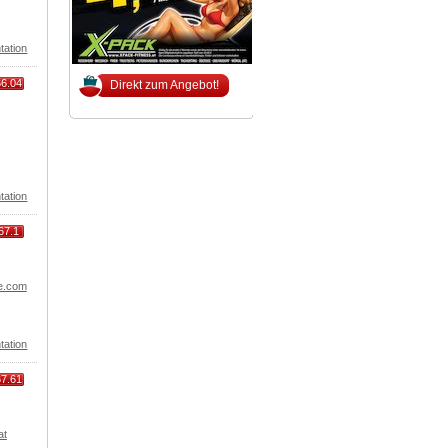
tation
66.04
Direkt zum Angebot!
tation
67.1
e.com
tation
67.61
at