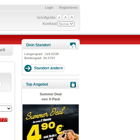
Login
Registrieren
Schriftgröße
Kontrast
Dein Standort
elt
Längengrad:
-118.0238
Breitengrad:
34.0767
Top Angebot
Summer Deal
von X-Pack
67.27