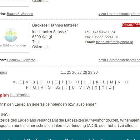
Österreich
che:
Bauen & Wohnen
» zur Unternehmenspräsen
Distanz 96
Bäckerei Hannes Mitterer
km
Innsbrucker Strasse 1
Tel.:
+43 5332 72241
6300 Wörgl
Fax.:
05332 72241 20
Tirol
Email:
faseb.mitterer@chello.at
Österreich
che:
Handel & Gewerbe
» zur Unternehmenspräsen
ious
1
...
25
26
27
28
29
30
ALLE
|
A
|
B
|
C
|
D
|
E
|
F
|
G
|
H
|
I
|
J
|
K
|
L
|
M
|
N
|
O
P
|
Q
|
R
|
S
|
SS
|
T
|
U
|
V
|
W
|
X
|
Y
|
Z
|
plan
einblenden
nst den Lageplan jederzeit einblenden bzw. ausblenden.
UNG:
zeige des Lageplans verlangsamt die Ladezeiten auf vivomondo.com. Wir empfeh
geplan nur bei einer schnellen Internetverbindung (ADSL oder höher) zu öffnen.