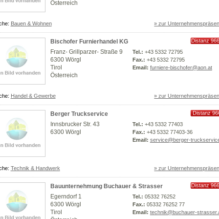
Österreich
che:
Bauen & Wohnen
» zur Unternehmenspräsen
Distanz 96
Bischofer Furnierhandel KG
km
Franz- Grillparzer- Straße 9
Tel.:
+43 5332 72795
6300 Wörgl
Fax.:
+43 5332 72795
Tirol
Email:
furniere-bischofer@aon.at
Österreich
che:
Handel & Gewerbe
» zur Unternehmenspräsen
Distanz 96
Berger Truckservice
km
Innsbrucker Str. 43
Tel.:
+43 5332 77403
6300 Wörgl
Fax.:
+43 5332 77403-36
Email:
service@berger-truckservic
che:
Technik & Handwerk
» zur Unternehmenspräsen
Distanz 96
Bauunternehmung Buchauer & Strasser
km
Egerndorf 1
Tel.:
05332 76252
6300 Wörgl
Fax.:
05332 76252 77
Tirol
Email:
technik@buchauer-strasser.