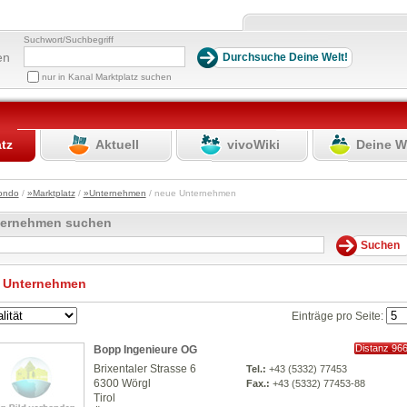
Suchwort/Suchbegriff
en
nur in Kanal Marktplatz suchen
atz
Aktuell
vivoWiki
Deine W
ondo
/
»Marktplatz
/
»Unternehmen
/ neue Unternehmen
ternehmen suchen
 Unternehmen
Einträge pro Seite:
Distanz 96
Bopp Ingenieure OG
km
Brixentaler Strasse 6
Tel.:
+43 (5332) 77453
6300 Wörgl
Fax.:
+43 (5332) 77453-88
Tirol