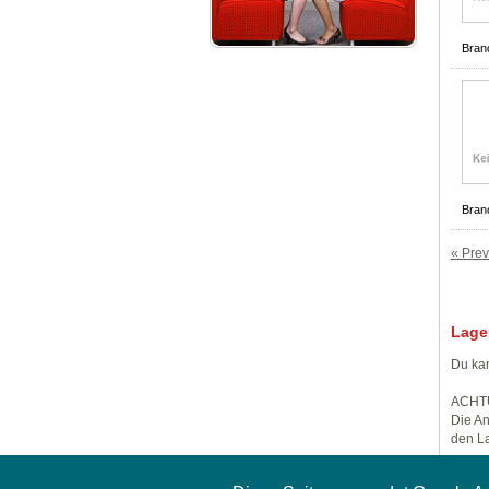
Bran
Bran
« Prev
Lage
Du kan
ACHT
Die An
den La