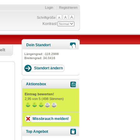
Login
Registrieren
Schriftgröße
Kontrast
Dein Standort
elt
Längengrad:
-118.2988
Breitengrad:
34.0416
Aktionsbox
Eintrag bewerten!
2,95
von 5 (
498
Stimmen)
Missbrauch melden!
Top Angebot