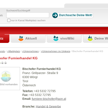
Suchwort/Suchbegriff
en
nur in Kanal Marktplatz suchen
atz
Aktuell
vivoWiki
Deine W
ondo
/
»Marktplatz
/
»Unternehmen
/
»Unternehmen im Umkreis
/ Bischofer Furnierhandel KG
hofer Furnierhandel KG
Bischofer Furnierhandel KG
Franz- Grillparzer- Straße 9
6300 Wörgl
Tirol
Österreich
Telefon:
+43 5332 72795
Fax:
+43 5332 72795
Email:
furniere-bischofer@aon.at
Branche:
Handel & Gewerbe