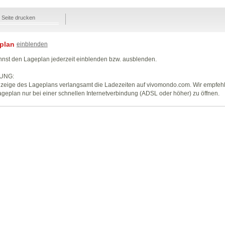
Seite drucken
plan
einblenden
nst den Lageplan jederzeit einblenden bzw. ausblenden.
UNG:
zeige des Lageplans verlangsamt die Ladezeiten auf vivomondo.com. Wir empfeh
geplan nur bei einer schnellen Internetverbindung (ADSL oder höher) zu öffnen.