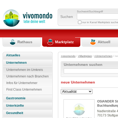
Suchwort/Suchbegriff
Suchen
nur in Kanal Marktplatz such
Rathaus
Marktplatz
Aktuell
Aktuelles
»vivomondo
/
»Marktplatz
/
»Unternehmen
/ n
Unternehmen
Unternehmen suchen
Unternehmen im Umkreis
Unternehmen nach Branchen
neue Unternehmen
Infos für Unternehmer
First Class Unternehmen
Gastronomie
OSIANDER Stu
Buchhandlun
Unterkünfte
Nadlerstraße 
Gesundheit
70173 Stuttgar