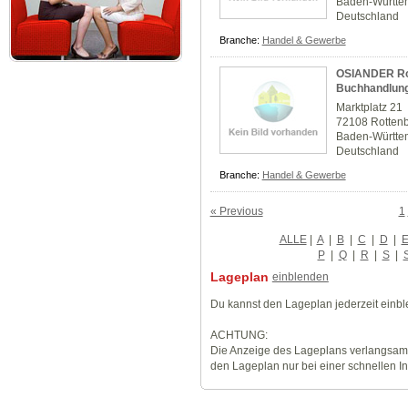
Baden-Württe
Deutschland
Branche:
Handel & Gewerbe
OSIANDER Rot
Buchhandlun
Marktplatz 21
72108 Rotten
Baden-Württe
Deutschland
Branche:
Handel & Gewerbe
« Previous
1
ALLE
|
A
|
B
|
C
|
D
|
P
|
Q
|
R
|
S
|
Lageplan
einblenden
Du kannst den Lageplan jederzeit einb
ACHTUNG:
Die Anzeige des Lageplans verlangsamt
den Lageplan nur bei einer schnellen I