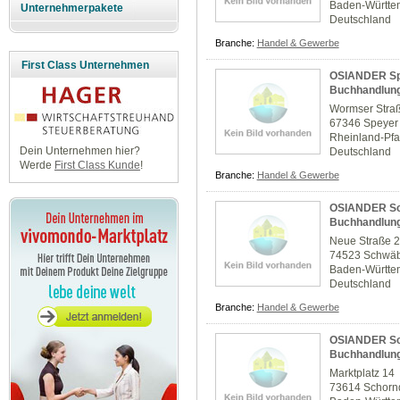
Baden-Württe
Unternehmerpakete
Deutschland
Branche:
Handel & Gewerbe
First Class Unternehmen
OSIANDER Spe
Buchhandlun
Wormser Stra
67346 Speyer
Rheinland-Pfa
Dein Unternehmen hier?
Deutschland
Werde
First Class Kunde
!
Branche:
Handel & Gewerbe
OSIANDER Sch
Buchhandlun
Neue Straße 
74523 Schwäb
Baden-Württe
Deutschland
Branche:
Handel & Gewerbe
OSIANDER Sch
Buchhandlun
Marktplatz 14
73614 Schorn