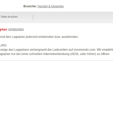
Branche:
Handel & Gewerbe
Seite drucken
plan
einblenden
nst den Lageplan jederzeit einblenden bzw. ausblenden.
UNG:
zeige des Lageplans verlangsamt die Ladezeiten auf vivomondo.com. Wir empfeh
geplan nur bei einer schnellen Internetverbindung (ADSL oder höher) zu öffnen.