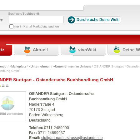
Suchwort/Suchbegriff
en
nur in Kanal Marktplatz suchen
atz
Aktuell
vivoWiki
Deine W
ondo
/
»Marktplatz
/
»Unternehmen
/
»Unternehmen im Umkreis
/ OSIANDER Stuttgart - Osiande
andlung GmbH
NDER Stuttgart - Osiandersche Buchhandlung GmbH
OSIANDER Stuttgart - Osiandersche
Buchhandlung GmbH
Nadlerstraße 4
70173 Stuttgart
Baden-Württemberg
Deutschland
Telefon:
0711-2489990
Fax:
0711-24899937
Email:
stuttgart-nadlerstrasse@osiander.de