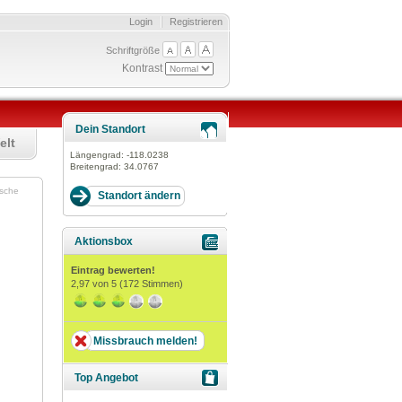
Login
Registrieren
Schriftgröße
Kontrast
Dein Standort
elt
Längengrad:
-118.0238
Breitengrad:
34.0767
rsche
Aktionsbox
Eintrag bewerten!
2,97
von 5 (
172
Stimmen)
Missbrauch melden!
Top Angebot