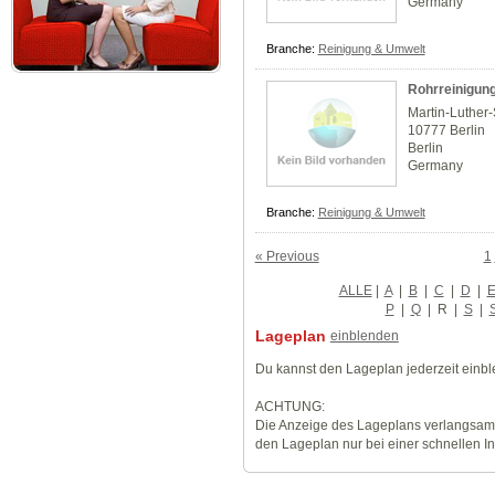
Germany
Branche:
Reinigung & Umwelt
Rohrreinigung
Martin-Luther
10777 Berlin
Berlin
Germany
Branche:
Reinigung & Umwelt
« Previous
1
ALLE
|
A
|
B
|
C
|
D
|
P
|
Q
|
R
|
S
|
Lageplan
einblenden
Du kannst den Lageplan jederzeit einb
ACHTUNG:
Die Anzeige des Lageplans verlangsamt
den Lageplan nur bei einer schnellen I