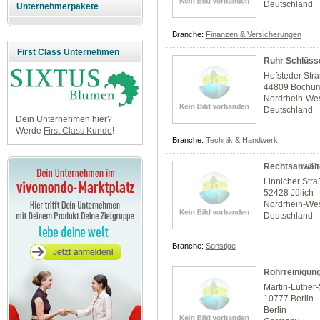
Deutschland
Unternehmerpakete
Branche:
Finanzen & Versicherungen
First Class Unternehmen
Ruhr Schlüsse
Hofsteder Str
44809 Bochu
Nordrhein-Wes
Deutschland
Dein Unternehmen hier?
Werde
First Class Kunde
!
Branche:
Technik & Handwerk
Rechtsanwält
Linnicher Stra
52428 Jülich
Nordrhein-Wes
Deutschland
Branche:
Sonstige
Rohrreinigung
Martin-Luther
10777 Berlin
Berlin