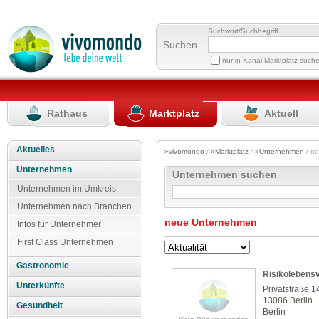
Suchwort/Suchbegriff
Suchen
nur in Kanal Marktplatz such
Rathaus
Marktplatz
Aktuell
Aktuelles
»vivomondo
/
»Marktplatz
/
»Unternehmen
/ n
Unternehmen
Unternehmen suchen
Unternehmen im Umkreis
Unternehmen nach Branchen
neue Unternehmen
Infos für Unternehmer
First Class Unternehmen
Gastronomie
Risikolebensv
Unterkünfte
Privatstraße 1
13086 Berlin
Gesundheit
Berlin