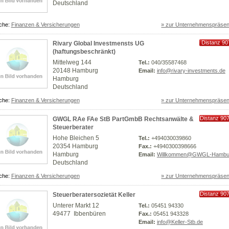
Deutschland
che:
Finanzen & Versicherungen
» zur Unternehmenspräsen
Distanz 90
Rivary Global Investmensts UG
km
(haftungsbeschränkt)
Mittelweg 144
Tel.:
040/35587468
20148 Hamburg
Email:
info@rivary-investments.de
Hamburg
Deutschland
che:
Finanzen & Versicherungen
» zur Unternehmenspräsen
Distanz 90
GWGL RAe FAe StB PartGmbB Rechtsanwälte &
km
Steuerberater
Hohe Bleichen 5
Tel.:
+494030039860
20354 Hamburg
Fax.:
+4940300398666
Hamburg
Email:
Willkommen@GWGL-Hambu
Deutschland
che:
Finanzen & Versicherungen
» zur Unternehmenspräsen
Distanz 90
Steuerberatersozietät Keller
km
Unterer Markt 12
Tel.:
05451 94330
49477 Ibbenbüren
Fax.:
05451 943328
Email:
info@Keller-Stb.de