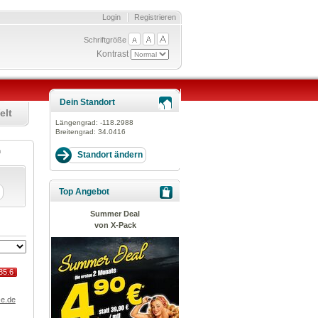
Login
Registrieren
Schriftgröße
Kontrast
Dein Standort
elt
Längengrad:
-118.2988
Breitengrad:
34.0416
en
Top Angebot
Summer Deal
von X-Pack
35.6
-e.de