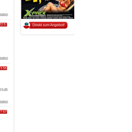
tation
72.5
Direkt zum Angebot!
tation
73.56
rg.de
tation
77.67