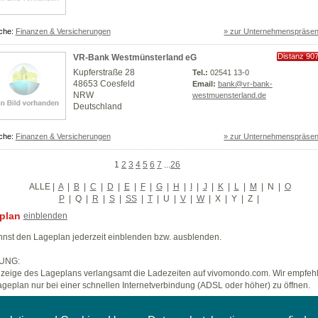
che:
Finanzen & Versicherungen
» zur Unternehmenspräsen
Distanz 90
VR-Bank Westmünsterland eG
km
Kupferstraße 28
Tel.:
02541 13-0
48653 Coesfeld
Email:
bank@vr-bank-
NRW
westmuensterland.de
Deutschland
che:
Finanzen & Versicherungen
» zur Unternehmenspräsen
1
2
3
4
5
6
7
...
26
ALLE
|
A
|
B
|
C
|
D
|
E
|
F
|
G
|
H
|
I
|
J
|
K
|
L
|
M
|
N
|
O
P
|
Q
|
R
|
S
|
SS
|
T
|
U
|
V
|
W
|
X
|
Y
|
Z
|
plan
einblenden
nst den Lageplan jederzeit einblenden bzw. ausblenden.
UNG:
zeige des Lageplans verlangsamt die Ladezeiten auf vivomondo.com. Wir empfeh
geplan nur bei einer schnellen Internetverbindung (ADSL oder höher) zu öffnen.