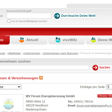
Suchwort/Suchbegriff
en
nur in Kanal Marktplatz suchen
atz
Aktuell
vivoWiki
Deine W
ondo
/
»Marktplatz
/
»Unternehmen
/
»Unternehmen nach Branchen
/ Finanzen & Versicherung
ternehmen suchen
nzen & Versicherungen
Einträge pro Seite:
Distanz 90
WV Forum Energieberatung GmbH
km
NINO-Allee 11
Tel.:
(05921) 780142
48529 Nordhorn
Email:
forum-energieberatung@u-d
Niedersachsen