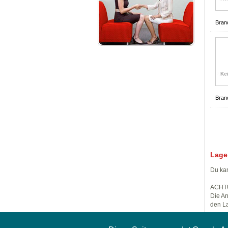
Bran
Bran
Lage
Du kan
ACHT
Die An
den La