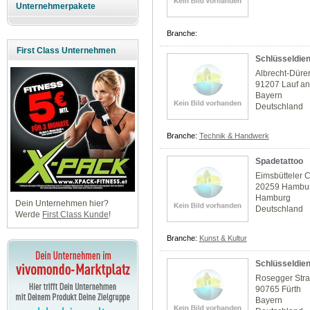
Unternehmerpakete
Branche:
First Class Unternehmen
Schlüsseldien
Albrecht-Düre
91207 Lauf an
Bayern
Deutschland
Branche:
Technik & Handwerk
Spadetattoo
Eimsbütteler 
20259 Hambu
Hamburg
Dein Unternehmen hier?
Deutschland
Werde
First Class Kunde
!
Branche:
Kunst & Kultur
Schlüsseldien
Rosegger Str
90765 Fürth
Bayern