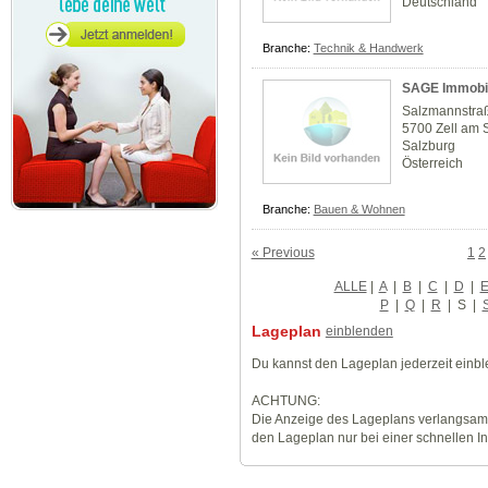
Deutschland
Branche:
Technik & Handwerk
SAGE Immobil
Salzmannstra
5700 Zell am 
Salzburg
Österreich
Branche:
Bauen & Wohnen
« Previous
1
2
ALLE
|
A
|
B
|
C
|
D
|
P
|
Q
|
R
|
S
|
Lageplan
einblenden
Du kannst den Lageplan jederzeit einb
ACHTUNG:
Die Anzeige des Lageplans verlangsamt
den Lageplan nur bei einer schnellen I