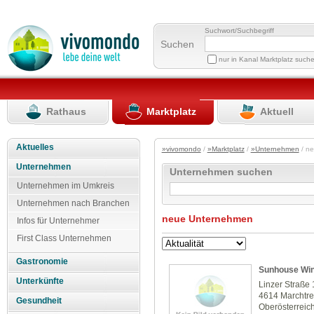
Suchwort/Suchbegriff
Suchen
nur in Kanal Marktplatz such
Rathaus
Marktplatz
Aktuell
Aktuelles
»vivomondo
/
»Marktplatz
/
»Unternehmen
/ n
Unternehmen
Unternehmen suchen
Unternehmen im Umkreis
Unternehmen nach Branchen
neue Unternehmen
Infos für Unternehmer
First Class Unternehmen
Gastronomie
Sunhouse Wi
Unterkünfte
Linzer Straße
4614 Marchtr
Gesundheit
Oberösterreic