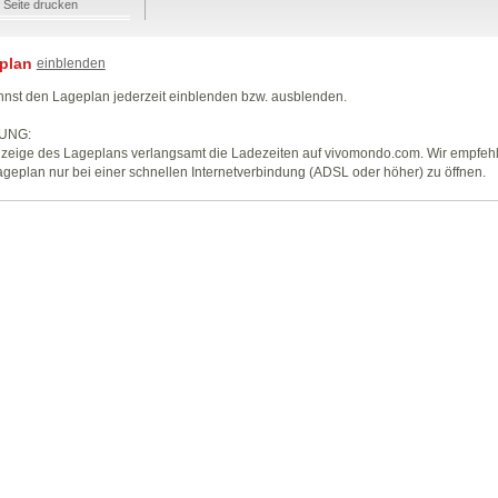
Seite drucken
plan
einblenden
nst den Lageplan jederzeit einblenden bzw. ausblenden.
UNG:
zeige des Lageplans verlangsamt die Ladezeiten auf vivomondo.com. Wir empfeh
geplan nur bei einer schnellen Internetverbindung (ADSL oder höher) zu öffnen.