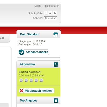
Login
Registrieren
Schriftgröße
Kontrast
Dein Standort
elt
Längengrad:
-118.2988
Breitengrad:
34.0416
Aktionsbox
Eintrag bewerten!
0,00
von 5 (
0
Stimme)
Missbrauch melden!
Top Angebot