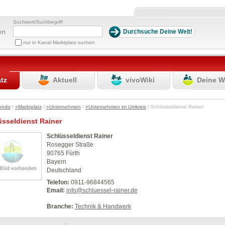
Suchwort/Suchbegriff
en
nur in Kanal Marktplatz suchen
atz
Aktuell
vivoWiki
Deine W
ondo
/
»Marktplatz
/
»Unternehmen
/
»Unternehmen im Umkreis
/ Schlüsseldienst Rainer
üsseldienst Rainer
Schlüsseldienst Rainer
Rosegger Straße
90765 Fürth
Bayern
Deutschland
Telefon:
0911-96844565
Email:
info@schluessel-rainer.de
Branche:
Technik & Handwerk