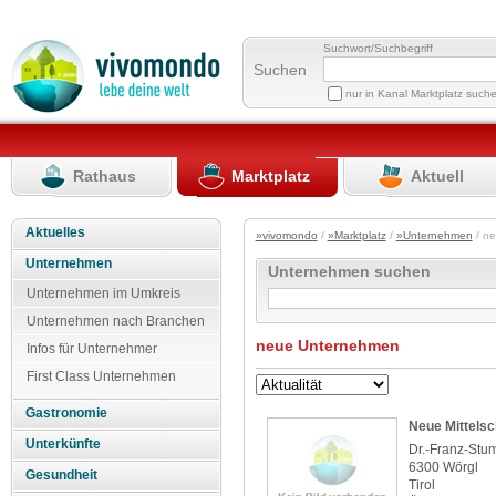
Suchwort/Suchbegriff
Suchen
nur in Kanal Marktplatz such
Rathaus
Marktplatz
Aktuell
Aktuelles
»vivomondo
/
»Marktplatz
/
»Unternehmen
/ n
Unternehmen
Unternehmen suchen
Unternehmen im Umkreis
Unternehmen nach Branchen
neue Unternehmen
Infos für Unternehmer
First Class Unternehmen
Gastronomie
Neue Mittels
Unterkünfte
Dr.-Franz-Stum
6300 Wörgl
Gesundheit
Tirol