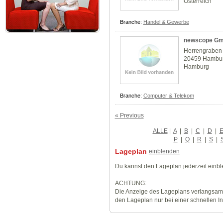
Österreich
Branche:
Handel & Gewerbe
newscope G
Herrengraben
20459 Hambu
Hamburg
Branche:
Computer & Telekom
« Previous
ALLE
|
A
|
B
|
C
|
D
|
P
|
Q
|
R
|
S
|
Lageplan
einblenden
Du kannst den Lageplan jederzeit einb
ACHTUNG:
Die Anzeige des Lageplans verlangsamt
den Lageplan nur bei einer schnellen I