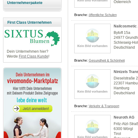
Österreich
Unternehmerpakete
Branche:
öffentliche Schulen
First Class Unternehmen
Nailcosmeti
Bytoft 15a
24977 Grundh
Schleswig-Hol
Deutschland
Dein Unternehmen hier?
Werde
First Class Kunde
!
Branche:
Gesundheit & Schönheit
Nintzels Tran
Dieselstraße 
22307 Hambu
Hamburg
Deutschland
Branche:
Verkehr & Transport
Neuroth AG
Fritz-Atzl-Stra
6300 Wörgl
Tirol