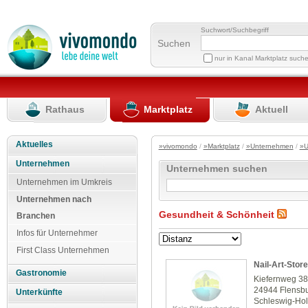
Suchwort/Suchbegriff
Suchen
nur in Kanal Marktplatz such
Rathaus
Marktplatz
Aktuell
Aktuelles
»vivomondo
/
»Marktplatz
/
»Unternehmen
/
»U
Unternehmen
Unternehmen suchen
Unternehmen im Umkreis
Unternehmen nach
Gesundheit & Schönheit
Branchen
Infos für Unternehmer
First Class Unternehmen
Nail-Art-Store
Gastronomie
Kiefernweg 3
24944 Flensb
Unterkünfte
Schleswig-Hol