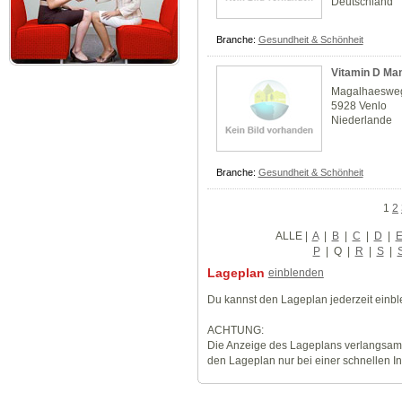
Deutschland
Branche:
Gesundheit & Schönheit
Vitamin D Man
Magalhaeswe
5928 Venlo
Niederlande
Branche:
Gesundheit & Schönheit
1
2
ALLE
|
A
|
B
|
C
|
D
|
P
|
Q
|
R
|
S
|
Lageplan
einblenden
Du kannst den Lageplan jederzeit einb
ACHTUNG:
Die Anzeige des Lageplans verlangsamt
den Lageplan nur bei einer schnellen I