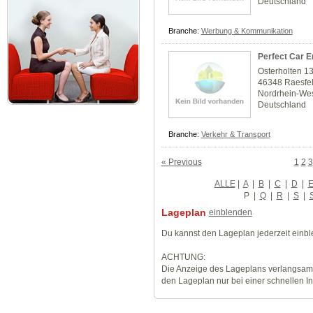
Deutschland
Branche:
Werbung & Kommunikation
Perfect Car E
Osterholten 1
46348 Raesfe
Nordrhein-Wes
Deutschland
Branche:
Verkehr & Transport
« Previous
1
2
3
ALLE
|
A
|
B
|
C
|
D
|
P
|
Q
|
R
|
S
|
Lageplan
einblenden
Du kannst den Lageplan jederzeit einb
ACHTUNG:
Die Anzeige des Lageplans verlangsamt
den Lageplan nur bei einer schnellen I