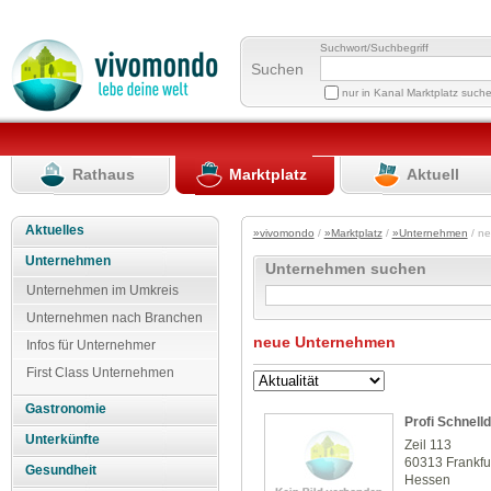
Suchwort/Suchbegriff
Suchen
nur in Kanal Marktplatz such
Rathaus
Marktplatz
Aktuell
Aktuelles
»vivomondo
/
»Marktplatz
/
»Unternehmen
/ n
Unternehmen
Unternehmen suchen
Unternehmen im Umkreis
Unternehmen nach Branchen
neue Unternehmen
Infos für Unternehmer
First Class Unternehmen
Gastronomie
Profi Schnel
Unterkünfte
Zeil 113
60313 Frankfu
Gesundheit
Hessen