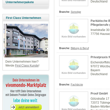
Deutschland
Unternehmerpakete
Branche:
Sonstige
First Class Unternehmen
Paritätische 
Pflegeberufe
Inselstraße 30
77756 Hausa
Branche:
Bildung & Beruf
Privatpraxis 
Dein Unternehmen hier?
Eichendorffstr
Werde
First Class Kunde
!
97072 Würzbu
Bayern
Deutschland
Branche:
Fachärzte
Proof GmbH
Gölzstraße 17
72072 Tübing
Baden-Württe