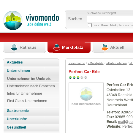
Suchwort/Suchbegriff
Suchen
nur in Kanal Marktplatz such
Rathaus
Marktplatz
Aktuell
Aktuelles
»vivomondo
/
»Marktplatz
/
»Unternehmen
/
»U
Unternehmen
Perfect Car Erle
Unternehmen im Umkreis
Perfect Car Erl
Unternehmen nach Branchen
Osterholten 13
Infos für Unternehmer
46348 Raesfeld
Nordrhein-Westf
First Class Unternehmen
Deutschland
Gastronomie
Telefon:
02865-
Fax:
02865-909
Unterkünfte
Email:
mail@per
Website:
Perfec
Gesundheit