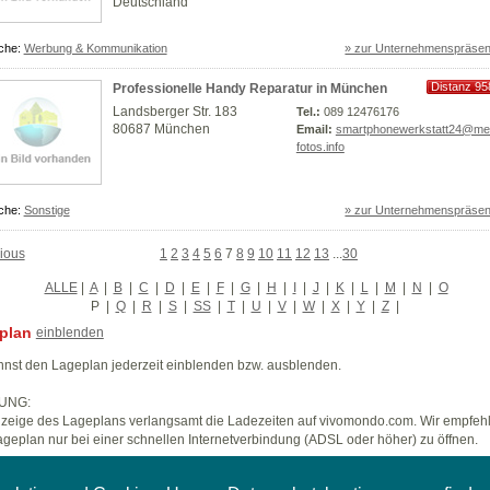
Deutschland
che:
Werbung & Kommunikation
» zur Unternehmenspräsen
Distanz 95
Professionelle Handy Reparatur in München
km
Landsberger Str. 183
Tel.:
089 12476176
80687 München
Email:
smartphonewerkstatt24@me
fotos.info
che:
Sonstige
» zur Unternehmenspräsen
ious
1
2
3
4
5
6
7
8
9
10
11
12
13
...
30
ALLE
|
A
|
B
|
C
|
D
|
E
|
F
|
G
|
H
|
I
|
J
|
K
|
L
|
M
|
N
|
O
P
|
Q
|
R
|
S
|
SS
|
T
|
U
|
V
|
W
|
X
|
Y
|
Z
|
plan
einblenden
nst den Lageplan jederzeit einblenden bzw. ausblenden.
UNG:
zeige des Lageplans verlangsamt die Ladezeiten auf vivomondo.com. Wir empfeh
geplan nur bei einer schnellen Internetverbindung (ADSL oder höher) zu öffnen.