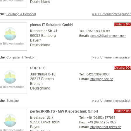
Deutschland
che:
Beratung & Personal
» zur Unternehmenspräsen
Distanz 94
plenus IT Solutions GmbH
km
Kronacher Str. 41
Tel.:
0951 993390-89
96052 Bamberg
Email:
plenus2@adremcom.com
Bayern
Deutschland
che:
Computer & Telekom
» zur Unternehmenspräsen
Distanz 90
POP TEE
Juiststraße 8-10
Tel.:
0421/39095803
28217 Bremen
Email:
info@pop-tee.de
Bremen
Deutschland
che:
Sonstige
» zur Unternehmenspräsen
Distanz 94
perfectPRINTS - MW Klebetechnik GmbH
km
Breslauer Str.7
Tel.:
+49 (09851) 577965
91550 Dinkelsbühl
Fax.:
+49 (09851) 577979
Bayern
Email:
info@perfect-prints.de