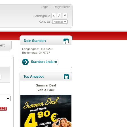
Login
Registrieren
Schriftgröße
Kontrast
Dein Standort
elt
Längengrad:
-118.0238
Breitengrad:
34.0767
Top Angebot
Summer Deal
von X-Pack
92.28