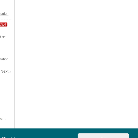
tation
85.4
ine-
tation
Next »
len,