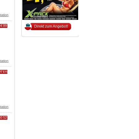
tation
04.89
Direkt zum Angebot!
tation
44 km
tation
50.52