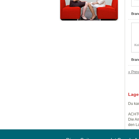
Bran
Bran
« Prev
Lage
Du kan
ACHT
Die An
den La