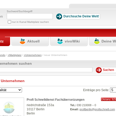
Suchwort/Suchbegriff
en
nur in Kanal Marktplatz suchen
atz
Aktuell
vivoWiki
Deine W
ondo
/
»Marktplatz
/
»Unternehmen
/ neue Unternehmen
ternehmen suchen
 Unternehmen
Einträge pro Seite:
Distanz 92
Profi Schnelldienst Fachübersetzungen
km
riedrichstraße 153a
Tel.:
030 210008 – 0
10117 Berlin
Email:
profiberlin@profischnell.com
Berlin