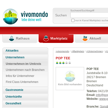
Suchwort/Suchbegriff
Suchen
nur in Kanal Marktplatz such
Rathaus
Marktplatz
Aktuell
Aktuelles
»vivomondo
/
»Marktplatz
/
»Unternehmen
/
»U
Unternehmen
POP TEE
Unternehmen im Umkreis
POP TEE
Unternehmen nach Branchen
Juiststraße 8-10
Infos für Unternehmer
28217 Bremen
Bremen
First Class Unternehmen
Deutschland
Gastronomie
Telefon:
0421/3
Email:
info@pop
Unterkünfte
Website:
www.p
Gesundheit
Branche:
Sonst