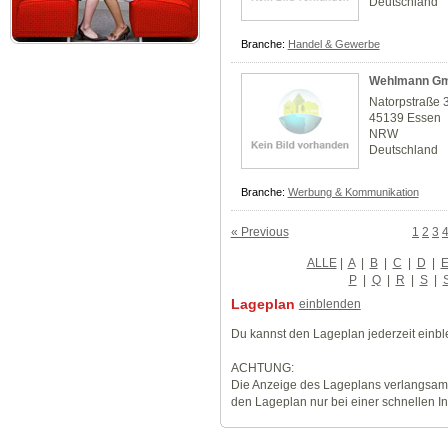
Deutschland
Branche:
Handel & Gewerbe
Wehlmann G
Natorpstraße 
45139 Essen
NRW
Deutschland
Branche:
Werbung & Kommunikation
« Previous
1
2
3
ALLE
|
A
|
B
|
C
|
D
|
P
|
Q
|
R
|
S
|
Lageplan
einblenden
Du kannst den Lageplan jederzeit einb
ACHTUNG:
Die Anzeige des Lageplans verlangsamt
den Lageplan nur bei einer schnellen I