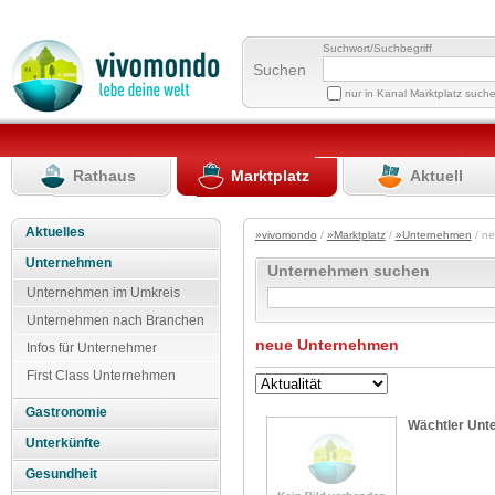
Suchwort/Suchbegriff
Suchen
nur in Kanal Marktplatz such
Rathaus
Marktplatz
Aktuell
Aktuelles
»vivomondo
/
»Marktplatz
/
»Unternehmen
/ n
Unternehmen
Unternehmen suchen
Unternehmen im Umkreis
Unternehmen nach Branchen
neue Unternehmen
Infos für Unternehmer
First Class Unternehmen
Gastronomie
Wächtler Unt
Unterkünfte
Gesundheit