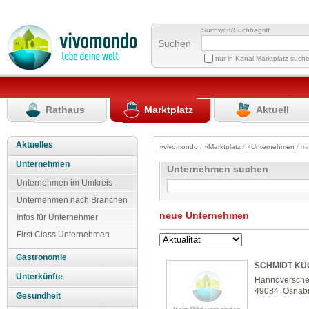
Suchwort/Suchbegriff
Suchen
nur in Kanal Marktplatz such
Rathaus
Marktplatz
Aktuell
Aktuelles
»vivomondo
/
»Marktplatz
/
»Unternehmen
/ n
Unternehmen
Unternehmen suchen
Unternehmen im Umkreis
Unternehmen nach Branchen
neue Unternehmen
Infos für Unternehmer
First Class Unternehmen
Gastronomie
SCHMIDT K
Unterkünfte
Hannoversche
49084 Osnab
Gesundheit