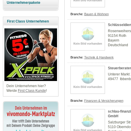
Unternehmerpakete
Branche:
Bauen & Wohnen
First Class Unternehmen
Schlüsseldien
Rosenweihers
91154 Roth
Bayern
Deutschland
Branche:
Technik & Handwerk
Steuerberater
Unterer Markt
49477 Ibbenb
Dein Unternehmen hier?
Werde
First Class Kunde
!
Branche:
Finanzen & Versicherungen
schlau-finanz
GmbH
Salzburger Str
5110 Oberndor