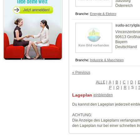
Salzburg
Österreich
Branche:
Energie & Elektro
sudu-acrylgl
Vincenzenbron
90613 Großha
Bayern
Deutschland
Branche:
Industrie & Maschinen
« Previous
ALLE
|
A
|
B
|
C
|
D
|
P
|
Q
|
R
|
S
|
Lageplan
einblenden
Du kannst den Lageplan jederzeit einb
ACHTUNG:
Die Anzeige des Lageplans verlangsamt
den Lageplan nur bei einer schnellen I