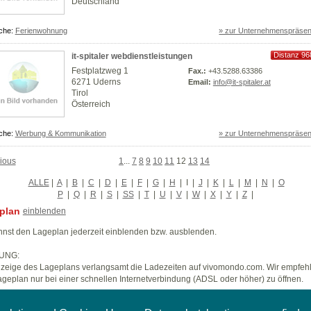
Deutschland
che:
Ferienwohnung
» zur Unternehmenspräsen
Distanz 96
it-spitaler webdienstleistungen
km
Festplatzweg 1
Fax.:
+43.5288.63386
6271 Uderns
Email:
info@it-spitaler.at
Tirol
Österreich
che:
Werbung & Kommunikation
» zur Unternehmenspräsen
ious
1
...
7
8
9
10
11
12
13
14
ALLE
|
A
|
B
|
C
|
D
|
E
|
F
|
G
|
H
|
I
|
J
|
K
|
L
|
M
|
N
|
O
P
|
Q
|
R
|
S
|
SS
|
T
|
U
|
V
|
W
|
X
|
Y
|
Z
|
plan
einblenden
nst den Lageplan jederzeit einblenden bzw. ausblenden.
UNG:
zeige des Lageplans verlangsamt die Ladezeiten auf vivomondo.com. Wir empfeh
geplan nur bei einer schnellen Internetverbindung (ADSL oder höher) zu öffnen.