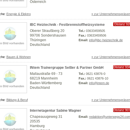
Österreich
che:
Energie & Elektro
» zur Unternehmenspräsen
Distanz 92
IBC Heiztechnik - Festbrennstoffheizsysteme
km
Oberer Straußberg 20
Tel.:
03633459505
99706 Sondershausen
Fax.:
03633459506
Thüringen
Email:
info@ibc-heiztechnik.de
Deutschland
che:
Bauen & Wohnen
» zur Unternehmenspräsen
Distanz 93
INtem Trainergruppe Seßler & Partner GmbH
km
Mallaustraße 69 - 73
Tel.:
0621 43876-0
68219 Mannheim
Fax.:
0621 43876-10
Baden-Württemberg
Email:
info@intem.de
Deutschland
che:
Bildung & Beruf
» zur Unternehmenspräsen
Distanz 90
Internetagentur Sabine Wagner
km
Chapeauugeweg 31
Email:
redaktion@unterwegs24.co
20535
Hamburg