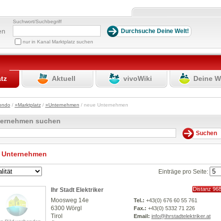
Suchwort/Suchbegriff
en
nur in Kanal Marktplatz suchen
atz
Aktuell
vivoWiki
Deine W
ondo
/
»Marktplatz
/
»Unternehmen
/ neue Unternehmen
ternehmen suchen
 Unternehmen
Einträge pro Seite:
Distanz 96
Ihr Stadt Elektriker
km
Moosweg 14e
Tel.:
+43(0) 676 60 55 761
6300 Wörgl
Fax.:
+43(0) 5332 71 226
Tirol
Email:
info@ihrstadtelektriker.at