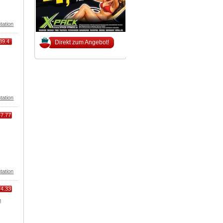
tation
89.4
Direkt zum Angebot!
tation
47.77
tation
74.33
m