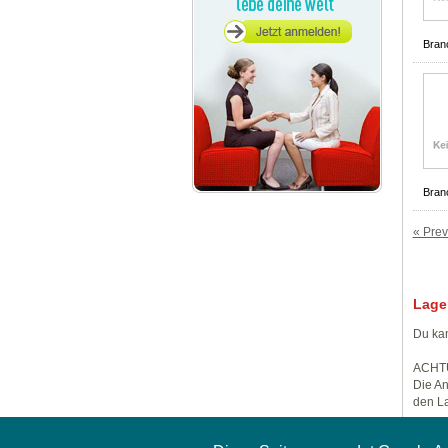
Bran
Bran
« Prev
Lage
Du kan
ACHT
Die An
den La