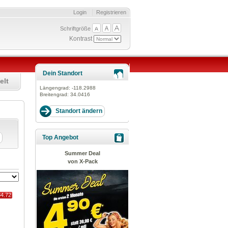
Login
Registrieren
Schriftgröße
Kontrast
Dein Standort
elt
Längengrad:
-118.2988
Breitengrad:
34.0416
Top Angebot
Summer Deal
von X-Pack
84.72