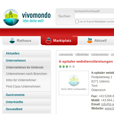
Suchwort/Suchbegriff
Suchen
nur in Kanal Marktplatz such
Rathaus
Marktplatz
Aktuell
Aktuelles
»vivomondo
/
»Marktplatz
/
»Unternehmen
/
»U
Unternehmen
it-spitaler webdienstleistungen
Unternehmen im Umkreis
it-spitaler web
Unternehmen nach Branchen
Festplatzweg 1
Infos für Unternehmer
6271 Uderns
Tirol
First Class Unternehmen
Österreich
Gastronomie
Fax:
+43.5288.
Mobil:
+43.664.
Unterkünfte
Email:
info@it-sp
Website:
www.it-
Gesundheit