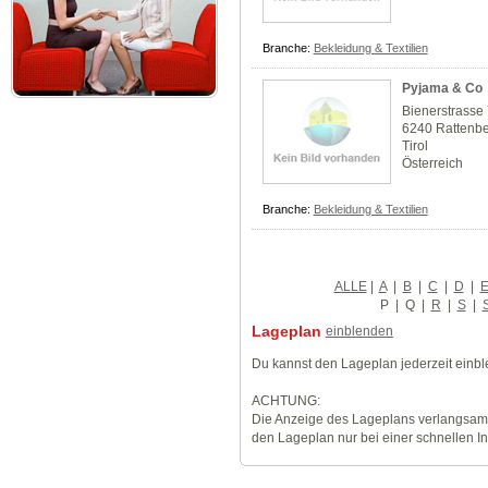
Branche:
Bekleidung & Textilien
Pyjama & Co
Bienerstrasse
6240 Rattenb
Tirol
Österreich
Branche:
Bekleidung & Textilien
ALLE
|
A
|
B
|
C
|
D
|
P
|
Q
|
R
|
S
|
Lageplan
einblenden
Du kannst den Lageplan jederzeit einb
ACHTUNG:
Die Anzeige des Lageplans verlangsamt
den Lageplan nur bei einer schnellen I