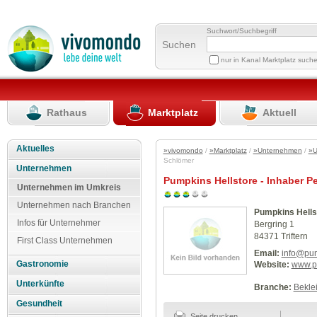
Suchwort/Suchbegriff
Suchen
nur in Kanal Marktplatz such
Rathaus
Marktplatz
Aktuell
Aktuelles
»vivomondo
/
»Marktplatz
/
»Unternehmen
/
»U
Schlömer
Unternehmen
Pumpkins Hellstore - Inhaber P
Unternehmen im Umkreis
Unternehmen nach Branchen
Pumpkins Hells
Infos für Unternehmer
Bergring 1
84371 Triftern
First Class Unternehmen
Email:
info@pum
Gastronomie
Website:
www.pu
Unterkünfte
Branche:
Beklei
Gesundheit
Seite drucken