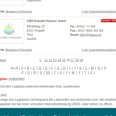
Österreich
che:
Beratung & Personal
» zur Unternehmenspräsen
Distanz 96
CBH Kanzlei Haaser Josef
km
Winklweg 23
Tel.:
05332 / 71 554
6321 Angath
Fax.:
0810 / 9554 253 428
Tirol
Email:
office@haaser.eu
Austria
che:
Beratung & Personal
» zur Unternehmenspräsen
ious
1
...
11
12
13
14
15
16
17
18
19
ALLE
|
A
|
B
|
C
|
D
|
E
|
F
|
G
|
H
|
I
|
J
|
K
|
L
|
M
|
N
|
O
P
|
Q
|
R
|
S
|
SS
|
T
|
U
|
V
|
W
|
X
|
Y
|
Z
|
plan
einblenden
nst den Lageplan jederzeit einblenden bzw. ausblenden.
UNG:
zeige des Lageplans verlangsamt die Ladezeiten auf vivomondo.com. Wir empfeh
geplan nur bei einer schnellen Internetverbindung (ADSL oder höher) zu öffnen.