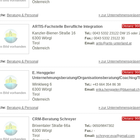
Österreich
che:
Beratung & Personal
» zur Unternehmenspräsen
Distanz 96
ARTIS-Fachstelle Berufliche Integration
km
Kanzler-Biener-Straße 16
Tel.:
0043 5332 23122 DW 15 oder 
6300 Wörgl
Fax.:
0043 5332 23122 30
Tirol
Email:
artis@artis-unterland.at
Österreich
che:
Beratung & Personal
» zur Unternehmenspräsen
Distanz 96
E. Henggeler
km
Unternehmungsberatung/Organisationsberatung/Coaching/Tr
Winklweg 6
Tel.:
+43 664 354 86 38
6300 Wörgl
Email:
erika.henggeler@bluemail.ch
Tirol
Österreich
che:
Beratung & Personal
» zur Unternehmenspräsen
Distanz 96
CRM-Beratung Schreyer
km
Brixentaler Straße 66a
Tel.:
0650/9847302
6300 Wörgl
Fax.:
-
Tirol
Email:
schreyer.eva@gmail.com