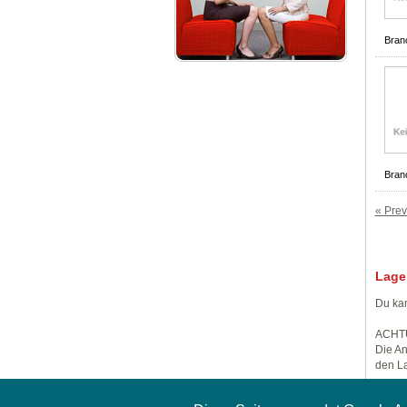
Bran
Bran
« Prev
Lage
Du kan
ACHT
Die An
den La