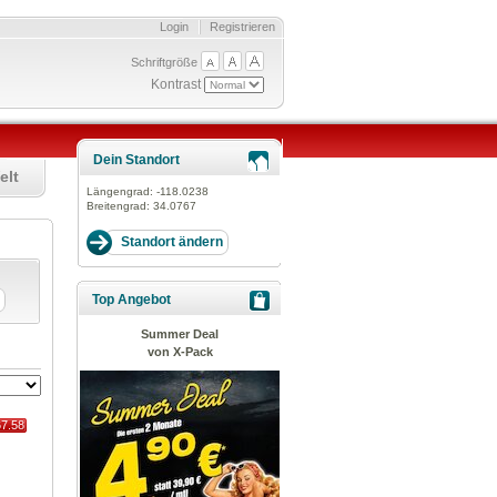
Login
Registrieren
Schriftgröße
Kontrast
Dein Standort
elt
Längengrad:
-118.0238
Breitengrad:
34.0767
Top Angebot
Summer Deal
von X-Pack
67.58