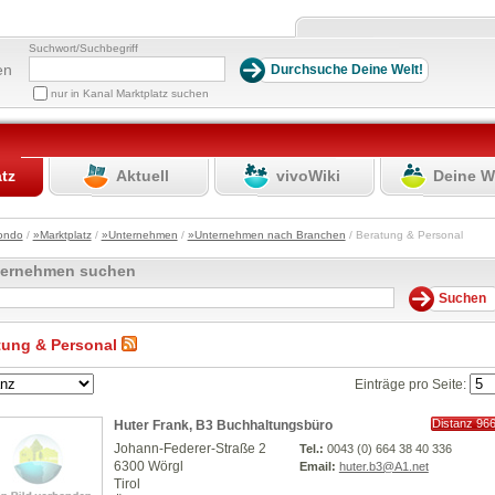
Suchwort/Suchbegriff
en
nur in Kanal Marktplatz suchen
atz
Aktuell
vivoWiki
Deine W
ondo
/
»Marktplatz
/
»Unternehmen
/
»Unternehmen nach Branchen
/ Beratung & Personal
ternehmen suchen
tung & Personal
Einträge pro Seite:
Distanz 96
Huter Frank, B3 Buchhaltungsbüro
km
Johann-Federer-Straße 2
Tel.:
0043 (0) 664 38 40 336
6300 Wörgl
Email:
huter.b3@A1.net
Tirol