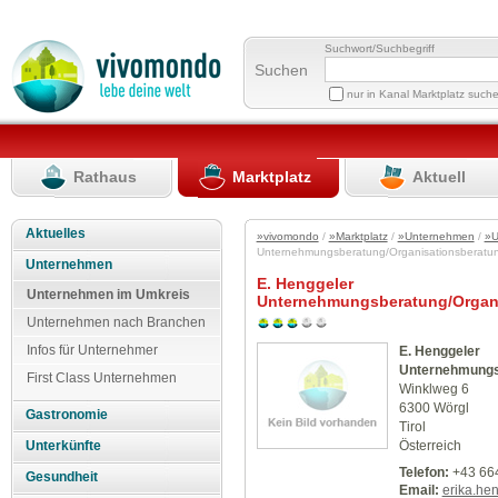
Suchwort/Suchbegriff
Suchen
nur in Kanal Marktplatz such
Rathaus
Marktplatz
Aktuell
Aktuelles
»vivomondo
/
»Marktplatz
/
»Unternehmen
/
»U
Unternehmungsberatung/Organisationsberatu
Unternehmen
E. Henggeler
Unternehmen im Umkreis
Unternehmungsberatung/Organi
Unternehmen nach Branchen
Infos für Unternehmer
E. Henggeler
Unternehmungsb
First Class Unternehmen
Winklweg 6
6300 Wörgl
Gastronomie
Tirol
Österreich
Unterkünfte
Telefon:
+43 664
Gesundheit
Email:
erika.he