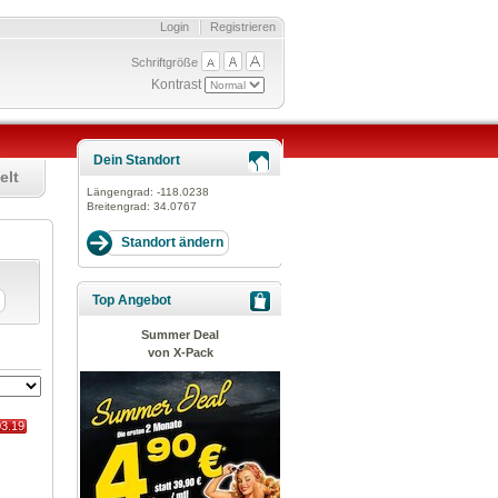
Login
Registrieren
Schriftgröße
Kontrast
Dein Standort
elt
Längengrad:
-118.0238
Breitengrad:
34.0767
Top Angebot
Summer Deal
von X-Pack
03.19