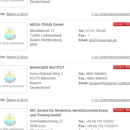
Deutschland
che:
Bildung & Beruf
» zur Unternehmenspräsen
Distanz 94
MEGA-TRAIN GmbH
km
Westfalenstr. 27
Tel.:
07141 791140
71640 Ludwigsburg
Fax.:
-"-
Baden Württemberg
Email:
info@mega-train.de
BRD
che:
Bildung & Beruf
» zur Unternehmenspräsen
Distanz 95
MANAGER INSTITUT
km
Hans-Grässel-Weg 1
Tel.:
0800-3060303
81375 München
Fax.:
0800-3060333
Bayern
Email:
beratung@manager-institut.
Deutschland
che:
Bildung & Beruf
» zur Unternehmenspräsen
Distanz 96
MIT, Institut für Mediation, Identitätsentwicklung
km
und Training GmbH
Schmiedbachweg 11
Tel.:
+43 (0) 732 712222
4040 Linz
Fax.:
+43 (0) 732 712222-4