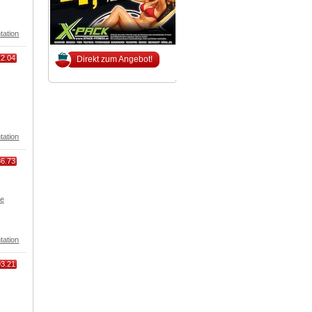
tation
12.04
Direkt zum Angebot!
tation
86.73
de
tation
93.21