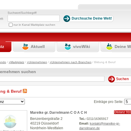
Suchwort/Suchbegriff
en
nur in Kanal Marktplatz suchen
atz
Aktuell
vivoWiki
Deine W
ondo
/
»Marktplatz
/
»Unternehmen
/
»Unternehmen nach Branchen
/ Bildung & Beruf
ternehmen suchen
ung & Beruf
Einträge pro Seite:
Distanz 91
Mareike gr. Darrelmann C O A C H
km
Benzenbergstraße 2
Tel.:
0211/16365917
40219 Düsseldorf
Email:
kontakt@mareike-gr-
Nordrhein-Westfalen
darrelmann.de