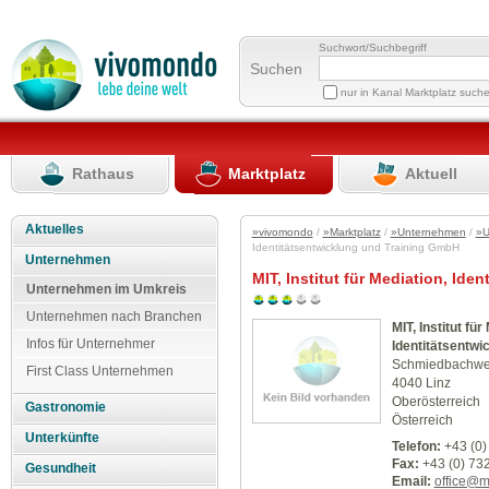
Suchwort/Suchbegriff
Suchen
nur in Kanal Marktplatz such
Rathaus
Marktplatz
Aktuell
Aktuelles
»vivomondo
/
»Marktplatz
/
»Unternehmen
/
»U
Identitätsentwicklung und Training GmbH
Unternehmen
MIT, Institut für Mediation, Id
Unternehmen im Umkreis
Unternehmen nach Branchen
MIT, Institut für
Infos für Unternehmer
Identitätsentwi
Schmiedbachwe
First Class Unternehmen
4040 Linz
Oberösterreich
Gastronomie
Österreich
Unterkünfte
Telefon:
+43 (0)
Fax:
+43 (0) 73
Gesundheit
Email:
office@mi