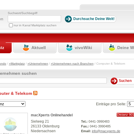
Suchwort/Suchbegriff
en
nur in Kanal Marktplatz suchen
atz
Aktuell
vivoWiki
Deine W
ondo
/
»Marktplatz
/
»Unternehmen
/
»Unternehmen nach Branchen
/ Computer & Telekom
ternehmen suchen
uter & Telekom
Einträge pro Seite:
Distanz 90
macXperts Onlinehandel
km
Sielweg 21
Tel.:
0441-3990483
26133 Oldenburg
Fax.:
0441-3990485
Niedersachsen
Email:
info@macxperts.de