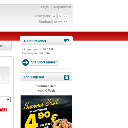
Login
Registrieren
Schriftgröße
Kontrast
Dein Standort
elt
Längengrad:
-118.0238
Breitengrad:
34.0767
Top Angebot
Summer Deal
von X-Pack
17.21