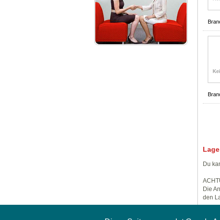
Bran
Bran
Lage
Du kan
ACHT
Die An
den La