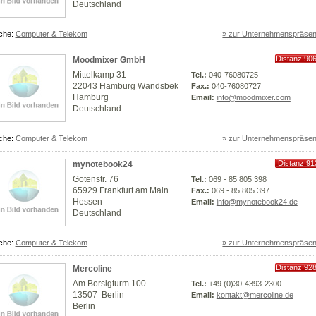
Deutschland
che:
Computer & Telekom
» zur Unternehmenspräsen
Distanz 90
Moodmixer GmbH
km
Mittelkamp 31
Tel.:
040-76080725
22043 Hamburg Wandsbek
Fax.:
040-76080727
Hamburg
Email:
info@moodmixer.com
Deutschland
che:
Computer & Telekom
» zur Unternehmenspräsen
Distanz 91
mynotebook24
km
Gotenstr. 76
Tel.:
069 - 85 805 398
65929 Frankfurt am Main
Fax.:
069 - 85 805 397
Hessen
Email:
info@mynotebook24.de
Deutschland
che:
Computer & Telekom
» zur Unternehmenspräsen
Distanz 92
Mercoline
km
Am Borsigturm 100
Tel.:
+49 (0)30-4393-2300
13507 Berlin
Email:
kontakt@mercoline.de
Berlin