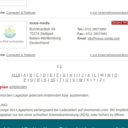
che:
Computer & Telekom
» zur Unternehmenspräsen
Distanz 94
moos-media
km
Burckhardtstr. 66
Tel.:
0711-28073980
70374 Stuttgart
Fax.:
0711-28073981
Baden-Württemberg
Email:
info@moos-media.com
Deutschland
che:
Computer & Telekom
» zur Unternehmenspräsen
1
2
ALLE
|
A
|
B
|
C
|
D
|
E
|
F
|
G
|
H
|
I
|
J
|
K
|
L
|
M
|
N
|
O
P
|
Q
|
R
|
S
|
SS
|
T
|
U
|
V
|
W
|
X
|
Y
|
Z
|
plan
einblenden
nst den Lageplan jederzeit einblenden bzw. ausblenden.
UNG:
zeige des Lageplans verlangsamt die Ladezeiten auf vivomondo.com. Wir empfeh
geplan nur bei einer schnellen Internetverbindung (ADSL oder höher) zu öffnen.