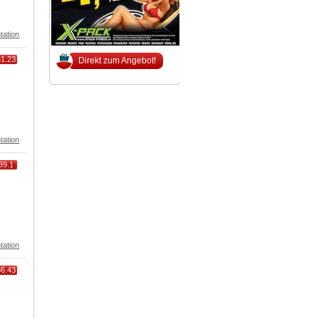
tation
61.23
Direkt zum Angebot!
tation
39.1
tation
86.43