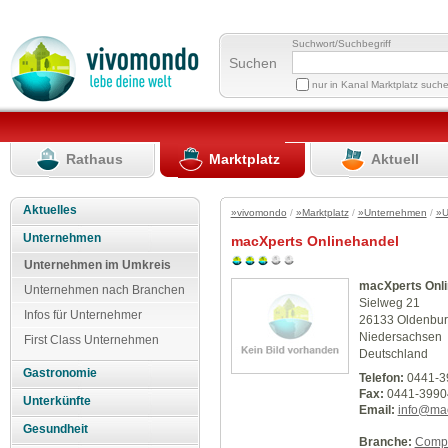
Suchwort/Suchbegriff
Suchen
nur in Kanal Marktplatz such
Rathaus
Marktplatz
Aktuell
Aktuelles
»vivomondo
/
»Marktplatz
/
»Unternehmen
/
»U
Unternehmen
macXperts Onlinehandel
Unternehmen im Umkreis
macXperts Onli
Unternehmen nach Branchen
Sielweg 21
Infos für Unternehmer
26133 Oldenbu
Niedersachsen
First Class Unternehmen
Deutschland
Gastronomie
Telefon:
0441-3
Fax:
0441-3990
Unterkünfte
Email:
info@mac
Gesundheit
Branche:
Compu