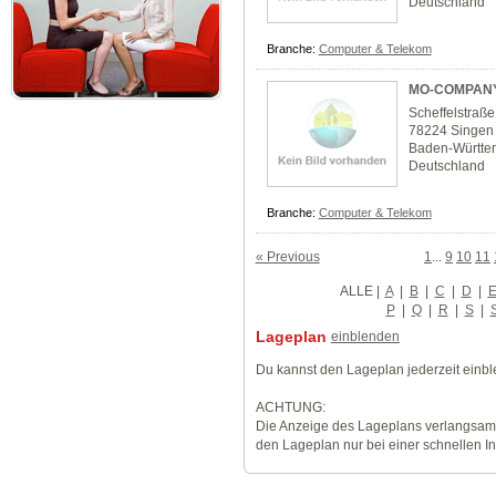
Deutschland
Branche:
Computer & Telekom
MO-COMPAN
Scheffelstraße
78224 Singen
Baden-Württe
Deutschland
Branche:
Computer & Telekom
« Previous
1
...
9
10
11
ALLE
|
A
|
B
|
C
|
D
|
P
|
Q
|
R
|
S
|
Lageplan
einblenden
Du kannst den Lageplan jederzeit einb
ACHTUNG:
Die Anzeige des Lageplans verlangsamt
den Lageplan nur bei einer schnellen I