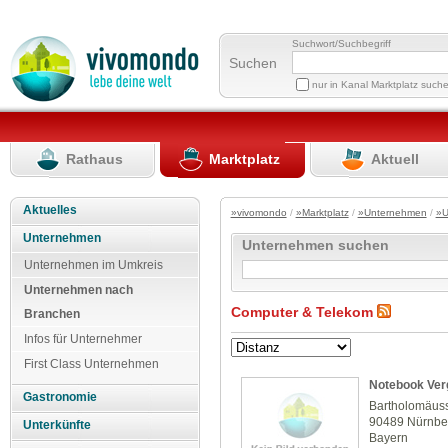
Suchwort/Suchbegriff
Suchen
nur in Kanal Marktplatz such
Rathaus
Marktplatz
Aktuell
Aktuelles
»vivomondo
/
»Marktplatz
/
»Unternehmen
/
»U
Unternehmen
Unternehmen suchen
Unternehmen im Umkreis
Unternehmen nach
Computer & Telekom
Branchen
Infos für Unternehmer
First Class Unternehmen
Notebook Ver
Gastronomie
Bartholomäuss
90489 Nürnbe
Unterkünfte
Bayern