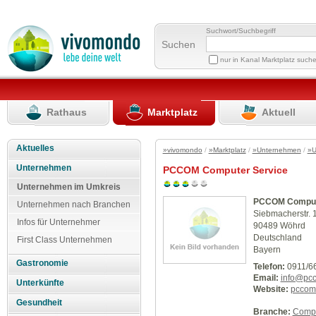
Suchwort/Suchbegriff
Suchen
nur in Kanal Marktplatz such
Rathaus
Marktplatz
Aktuell
Aktuelles
»vivomondo
/
»Marktplatz
/
»Unternehmen
/
»U
Unternehmen
PCCOM Computer Service
Unternehmen im Umkreis
PCCOM Comput
Unternehmen nach Branchen
Siebmacherstr. 
Infos für Unternehmer
90489 Wöhrd
Deutschland
First Class Unternehmen
Bayern
Gastronomie
Telefon:
0911/6
Email:
info@pc
Unterkünfte
Website:
pccom
Gesundheit
Branche:
Compu