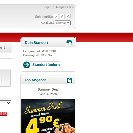
Login
Registrieren
Schriftgröße
Kontrast
Dein Standort
elt
Längengrad:
-118.0238
Breitengrad:
34.0767
en
Top Angebot
Summer Deal
von X-Pack
65.06