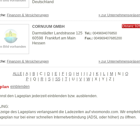
Deutschland
che:
Finanzen & Versicherungen
» zur Unternehmenspräsen
Distanz 92
CORNUUM GMBH
km
Darmstädter Landstrasse 125
Tel.:
0049694076850
60598 Frankfurt am Main
Fax.:
004969407685200
Hessen
che:
Finanzen & Versicherungen
» zur Unternehmenspräsen
ALLE
|
A
|
B
|
C
|
D
|
E
|
F
|
G
|
H
|
I
|
J
|
K
|
L
|
M
|
N
|
O
P
|
Q
|
R
|
S
|
SS
|
T
|
U
|
V
|
W
|
X
|
Y
|
Z
|
plan
einblenden
nst den Lageplan jederzeit einblenden bzw. ausblenden.
UNG:
zeige des Lageplans verlangsamt die Ladezeiten auf vivomondo.com. Wir empfeh
geplan nur bei einer schnellen Internetverbindung (ADSL oder höher) zu öffnen.