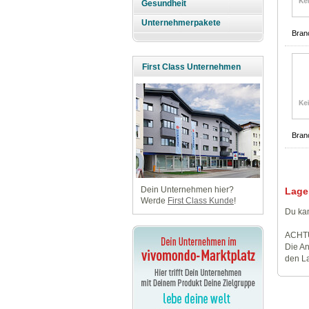
Gesundheit
Unternehmerpakete
Bran
First Class Unternehmen
Bran
Dein Unternehmen hier?
Lage
Werde
First Class Kunde
!
Du kan
ACHT
Die An
den La