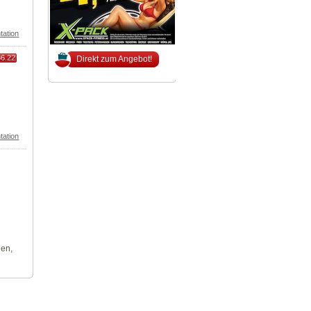
tation
86.22
Direkt zum Angebot!
tation
len,