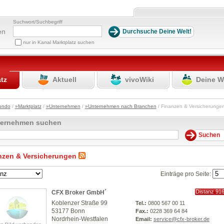
Suchwort/Suchbegriff
en
nur in Kanal Marktplatz suchen
atz
Aktuell
vivoWiki
Deine W
ondo
/
»Marktplatz
/
»Unternehmen
/
»Unternehmen nach Branchen
/ Finanzen & Versicherung
ternehmen suchen
nzen & Versicherungen
Einträge pro Seite:
Distanz 91
CFX Broker GmbH´
km
Koblenzer Straße 99
Tel.:
0800 567 00 11
53177 Bonn
Fax.:
0228 369 64 84
Nordrhein-Westfalen
Email:
service@cfx-broker.de