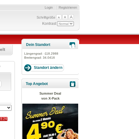
Login
Registrieren
Schriftgröße
Kontrast
Dein Standort
elt
Längengrad:
-118.2988
Breitengrad:
34.0416
en
Top Angebot
Summer Deal
von X-Pack
03.24