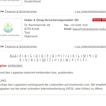
Deutschland
che:
Finanzen & Versicherungen
» zur Unternehmenspräsen
Distanz 96
Huber & Zmug Versicherungsmakler OG
km
Dr. Bachmannstr. 48
Tel.:
+43-5338-7433
6250 Kundl
Email:
buero@versicherungs-profi.a
Tirol
Österreich
che:
Finanzen & Versicherungen
» zur Unternehmenspräsen
ALLE
|
A
|
B
|
C
|
D
|
E
|
F
|
G
|
H
|
I
|
J
|
K
|
L
|
M
|
N
|
O
P
|
Q
|
R
|
S
|
SS
|
T
|
U
|
V
|
W
|
X
|
Y
|
Z
|
plan
einblenden
nst den Lageplan jederzeit einblenden bzw. ausblenden.
UNG:
zeige des Lageplans verlangsamt die Ladezeiten auf vivomondo.com. Wir empfeh
geplan nur bei einer schnellen Internetverbindung (ADSL oder höher) zu öffnen.