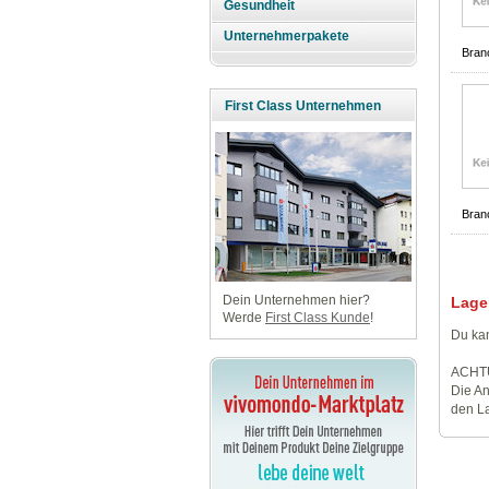
Gesundheit
Unternehmerpakete
Bran
First Class Unternehmen
Bran
Dein Unternehmen hier?
Lage
Werde
First Class Kunde
!
Du kan
ACHT
Die An
den La