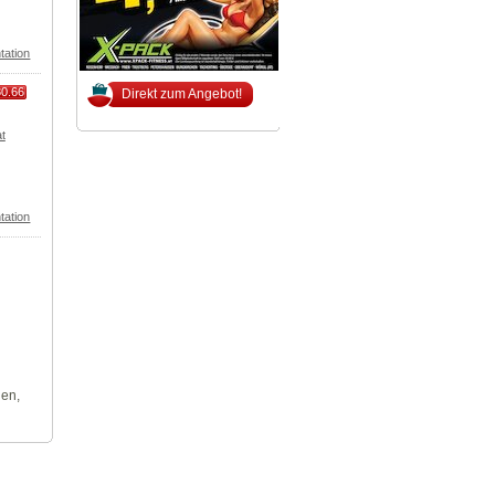
tation
80.66
Direkt zum Angebot!
t
tation
len,