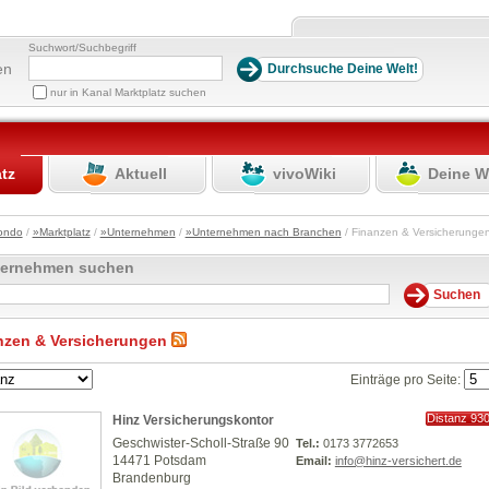
Suchwort/Suchbegriff
en
nur in Kanal Marktplatz suchen
atz
Aktuell
vivoWiki
Deine W
ondo
/
»Marktplatz
/
»Unternehmen
/
»Unternehmen nach Branchen
/ Finanzen & Versicherung
ternehmen suchen
nzen & Versicherungen
Einträge pro Seite:
Distanz 93
Hinz Versicherungskontor
km
Geschwister-Scholl-Straße 90
Tel.:
0173 3772653
14471 Potsdam
Email:
info@hinz-versichert.de
Brandenburg