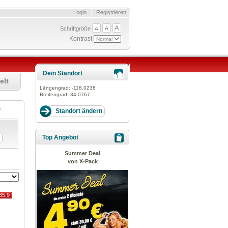
Login
Registrieren
Schriftgröße
Kontrast
Dein Standort
elt
Längengrad:
-118.0238
Breitengrad:
34.0767
en
Top Angebot
Summer Deal
von X-Pack
85.9