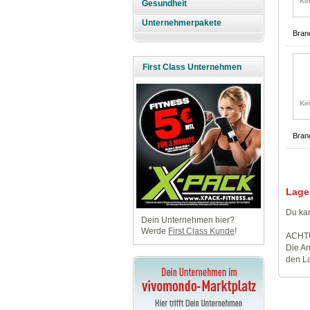
Gesundheit
Unternehmerpakete
Bran
First Class Unternehmen
Bran
Lage
Du kan
Dein Unternehmen hier?
Werde
First Class Kunde
!
ACHT
Die An
den La