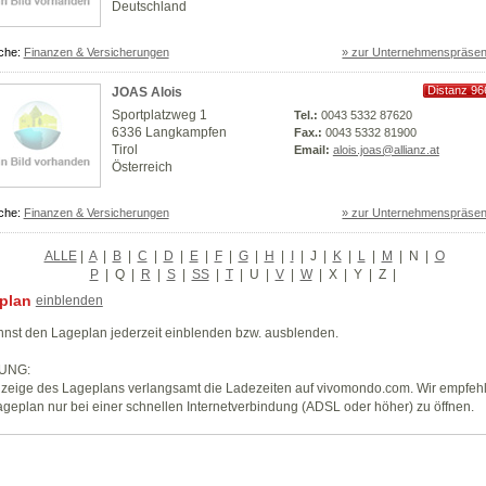
Deutschland
che:
Finanzen & Versicherungen
» zur Unternehmenspräsen
Distanz 96
JOAS Alois
km
Sportplatzweg 1
Tel.:
0043 5332 87620
6336 Langkampfen
Fax.:
0043 5332 81900
Tirol
Email:
alois.joas@allianz.at
Österreich
che:
Finanzen & Versicherungen
» zur Unternehmenspräsen
ALLE
|
A
|
B
|
C
|
D
|
E
|
F
|
G
|
H
|
I
|
J
|
K
|
L
|
M
|
N
|
O
P
|
Q
|
R
|
S
|
SS
|
T
|
U
|
V
|
W
|
X
|
Y
|
Z
|
plan
einblenden
nst den Lageplan jederzeit einblenden bzw. ausblenden.
UNG:
zeige des Lageplans verlangsamt die Ladezeiten auf vivomondo.com. Wir empfeh
geplan nur bei einer schnellen Internetverbindung (ADSL oder höher) zu öffnen.