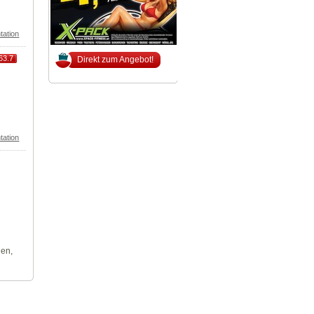
tation
63.7
Direkt zum Angebot!
tation
len,