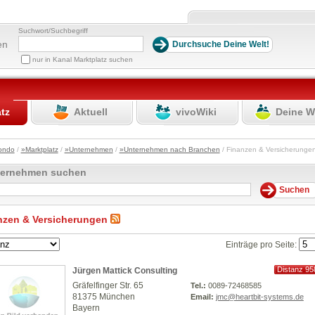
Suchwort/Suchbegriff
en
nur in Kanal Marktplatz suchen
atz
Aktuell
vivoWiki
Deine W
ondo
/
»Marktplatz
/
»Unternehmen
/
»Unternehmen nach Branchen
/ Finanzen & Versicherung
ternehmen suchen
nzen & Versicherungen
Einträge pro Seite:
Distanz 95
Jürgen Mattick Consulting
km
Gräfelfinger Str. 65
Tel.:
0089-72468585
81375 München
Email:
jmc@heartbit-systems.de
Bayern