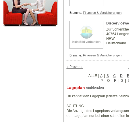
Branche:
Finanzen & Versicherungen
DieServicewel
Zur Schlenkh
40764 Langen
NRW
Deutschland
Branche:
Finanzen & Versicherungen
« Previous
ALLE
|
A
|
B
|
C
|
D
|
P
|
Q
|
R
|
S
|
Lageplan
einblenden
Du kannst den Lageplan jederzeit einb
ACHTUNG:
Die Anzeige des Lageplans verlangsamt
den Lageplan nur bei einer schnellen I