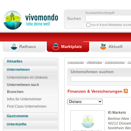
Suchwort/Suchbegriff
Suchen
nur in Kanal Marktplatz such
Rathaus
Marktplatz
Aktuell
Aktuelles
»vivomondo
/
»Marktplatz
/
»Unternehmen
/
»U
Unternehmen
Unternehmen suchen
Unternehmen im Umkreis
Unternehmen nach
Finanzen & Versicherungen
Branchen
Infos für Unternehmer
First Class Unternehmen
IG Markets
Gastronomie
Berliner Allee
40212 Düssel
Unterkünfte
Nordrhein Wes