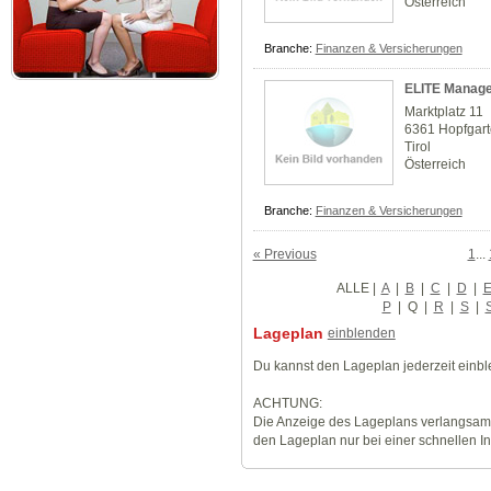
Österreich
Branche:
Finanzen & Versicherungen
ELITE Manag
Marktplatz 11
6361 Hopfgar
Tirol
Österreich
Branche:
Finanzen & Versicherungen
« Previous
1
...
ALLE
|
A
|
B
|
C
|
D
|
P
|
Q
|
R
|
S
|
Lageplan
einblenden
Du kannst den Lageplan jederzeit einb
ACHTUNG:
Die Anzeige des Lageplans verlangsamt
den Lageplan nur bei einer schnellen I