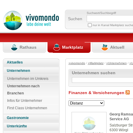
Suchwort/Suchbegriff
Suchen
nur in Kanal Marktplatz such
Rathaus
Marktplatz
Aktuell
Aktuelles
»vivomondo
/
»Marktplatz
/
»Unternehmen
/
»U
Unternehmen
Unternehmen suchen
Unternehmen im Umkreis
Unternehmen nach
Finanzen & Versicherungen
Branchen
Infos für Unternehmer
First Class Unternehmen
Georg Ramsaue
Gastronomie
Service AG
Salzburger St
Unterkünfte
6300 Wörgl